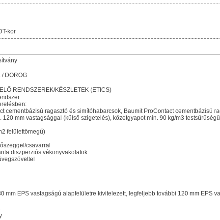
DT-kor
sítvány
t. / DOROG
ELŐ RENDSZEREK/KÉSZLETEK (ETICS)
endszer
erelésben:
act cementbázisú ragasztó és simítóhabarcsok, Baumit ProContact cementbázisú ra
x. 120 mm vastagsággal (külső szigetelés), kőzetgyapot min. 90 kg/m3 testsűrűségű
m2 felülettömegű)
őszeggel/csavarral
nta diszperziós vékonyvakolatok
 üvegszövettel
 80 mm EPS vastagságú alapfelületre kivitelezett, legfeljebb további 120 mm EPS v
.
y