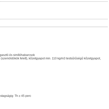
gasztó és simítóhabarcsok
 (szemöldökök felett), kőzetgyapot min. 110 kg/m3 testsűrűségű kőzetgyapot,
astagságig: Th ≥ 45 perc