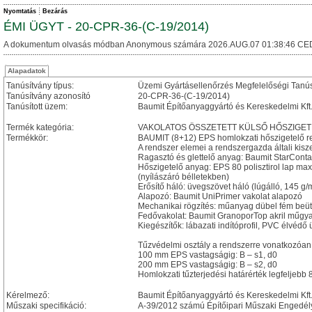
Nyomtatás
Bezárás
ÉMI ÜGYT - 20-CPR-36-(C-19/2014)
A dokumentum olvasás módban Anonymous számára 2026.AUG.07 01:38:46 CE
Alapadatok
Tanúsítvány típus:
Üzemi Gyártásellenőrzés Megfelelőségi Tanú
Tanúsítvány azonosító
20-CPR-36-(C-19/2014)
Tanúsított üzem:
Baumit Építőanyaggyártó és Kereskedelmi Kf
Termék kategória:
VAKOLATOS ÖSSZETETT KÜLSŐ HŐSZIGET
Termékkör:
BAUMIT (8+12) EPS homlokzati hőszigetelő r
A rendszer elemei a rendszergazda általi kisz
Ragasztó és glettelő anyag: Baumit StarCont
Hőszigetelő anyag: EPS 80 polisztirol lap ma
(nyílászáró bélletekben)
Erősítő háló: üvegszövet háló (lúgálló, 145 g/
Alapozó: Baumit UniPrimer vakolat alapozó
Mechanikai rögzítés: műanyag dübel fém beüt
Fedővakolat: Baumit GranoporTop akril műgya
Kiegészítők: lábazati indítóprofil, PVC élvédő
Tűzvédelmi osztály a rendszerre vonatkozóan
100 mm EPS vastagságig: B – s1, d0
200 mm EPS vastagságig: B – s2, d0
Homlokzati tűzterjedési határérték legfeljebb
Kérelmező:
Baumit Építőanyaggyártó és Kereskedelmi Kft
Műszaki specifikáció:
A-39/2012 számú Építőipari Műszaki Engedél