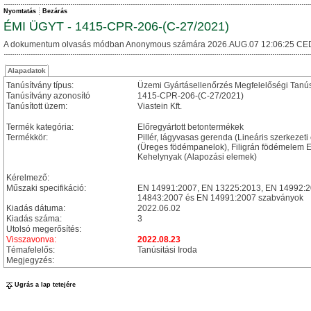
Nyomtatás
Bezárás
ÉMI ÜGYT - 1415-CPR-206-(C-27/2021)
A dokumentum olvasás módban Anonymous számára 2026.AUG.07 12:06:25 CE
Alapadatok
Tanúsítvány típus:
Üzemi Gyártásellenőrzés Megfelelőségi Tanú
Tanúsítvány azonosító
1415-CPR-206-(C-27/2021)
Tanúsított üzem:
Viastein Kft.
Termék kategória:
Előregyártott betontermékek
Termékkör:
Pillér, lágyvasas gerenda (Lineáris szerkezeti
(Üreges födémpanelok), Filigrán födémelem 
Kehelynyak (Alapozási elemek)
Kérelmező:
Műszaki specifikáció:
EN 14991:2007, EN 13225:2013, EN 14992:
14843:2007 és EN 14991:2007 szabványok
Kiadás dátuma:
2022.06.02
Kiadás száma:
3
Utolsó megerősítés:
Visszavonva:
2022.08.23
Témafelelős:
Tanúsitási Iroda
Megjegyzés:
Ugrás a lap tetejére