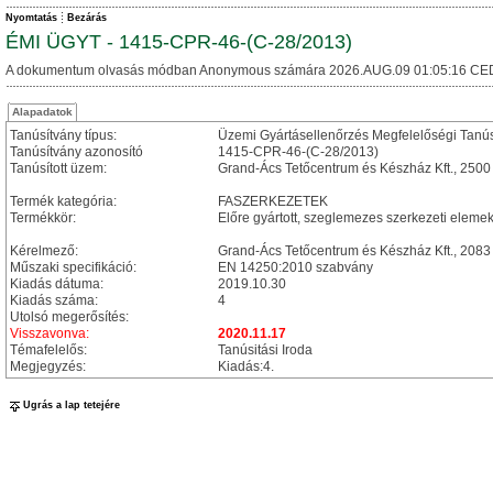
Nyomtatás
Bezárás
ÉMI ÜGYT - 1415-CPR-46-(C-28/2013)
A dokumentum olvasás módban Anonymous számára 2026.AUG.09 01:05:16 CE
Alapadatok
Tanúsítvány típus:
Üzemi Gyártásellenőrzés Megfelelőségi Tanú
Tanúsítvány azonosító
1415-CPR-46-(C-28/2013)
Tanúsított üzem:
Grand-Ács Tetőcentrum és Készház Kft., 2500 
Termék kategória:
FASZERKEZETEK
Termékkör:
Előre gyártott, szeglemezes szerkezeti eleme
Kérelmező:
Grand-Ács Tetőcentrum és Készház Kft., 2083
Műszaki specifikáció:
EN 14250:2010 szabvány
Kiadás dátuma:
2019.10.30
Kiadás száma:
4
Utolsó megerősítés:
Visszavonva:
2020.11.17
Témafelelős:
Tanúsitási Iroda
Megjegyzés:
Kiadás:4.
Ugrás a lap tetejére