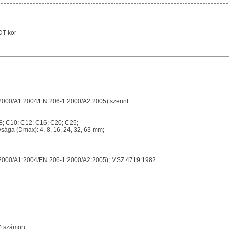
DT-kor
000/A1:2004/EN 206-1:2000/A2:2005) szerint:
8; C10; C12; C16; C20; C25;
ga (Dmax): 4, 8, 16, 24, 32, 63 mm;
2000/A1:2004/EN 206-1:2000/A2:2005); MSZ 4719:1982
) számon.