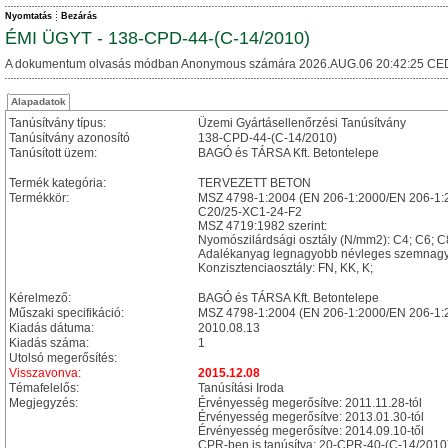
Nyomtatás
Bezárás
ÉMI ÜGYT - 138-CPD-44-(C-14/2010)
A dokumentum olvasás módban Anonymous számára 2026.AUG.06 20:42:25 CE
Alapadatok
Tanúsítvány típus:
Üzemi Gyártásellenőrzési Tanúsítvány
Tanúsítvány azonosító
138-CPD-44-(C-14/2010)
Tanúsított üzem:
BAGÓ és TÁRSA Kft. Betontelepe
Termék kategória:
TERVEZETT BETON
Termékkör:
MSZ 4798-1:2004 (EN 206-1:2000/EN 206-1:2
C20/25-XC1-24-F2
MSZ 4719:1982 szerint:
Nyomószilárdsági osztály (N/mm2): C4; C6; C
Adalékanyag legnagyobb névleges szemnagysá
Konzisztenciaosztály: FN, KK, K;
Kérelmező:
BAGÓ és TÁRSA Kft. Betontelepe
Műszaki specifikáció:
MSZ 4798-1:2004 (EN 206-1:2000/EN 206-1:
Kiadás dátuma:
2010.08.13
Kiadás száma:
1
Utolsó megerősítés:
Visszavonva:
2015.12.08
Témafelelős:
Tanúsítási Iroda
Megjegyzés:
Érvényesség megerősítve: 2011.11.28-tól
Érvényesség megerősítve: 2013.01.30-tól
Érvényesség megerősítve: 2014.09.10-től
CPR-ben is tanúsítva: 20-CPR-40-(C-14/2010