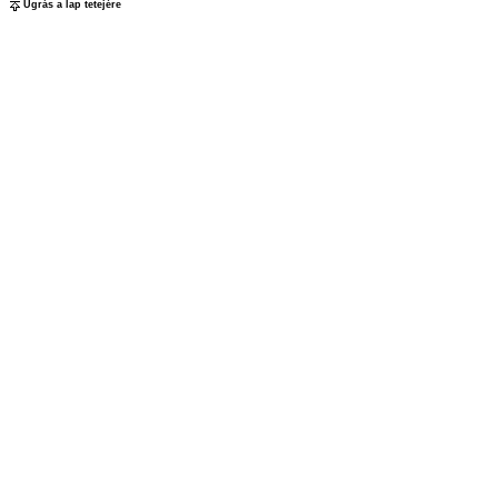
Ugrás a lap tetejére