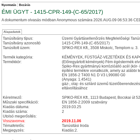
Nyomtatás
Bezárás
ÉMI ÜGYT - 1415-CPR-149-(C-65/2017)
A dokumentum olvasás módban Anonymous számára 2026.AUG.09 06:53:36 CE
Alapadatok
Tanúsítvány típus:
Üzemi Gyártásellenőrzés Megfelelőségi Tanú
Tanúsítvány azonosító
1415-CPR-149-(C-65/2017)
Tanúsított üzem:
SPIKO-REX Kft., 3508 Miskolc, Templom u. 3.
Termék kategória:
KÉMÉNYEK, FÜSTGÁZ-VEZETÉKEK ÉS KA
Termékkör:
(Előregyártott kémények) Fém égéstermék el
Spiko-Rex gyártmányú korrózióálló acél (kör- 
építési termékre vonatkozik, amely az alábbi t
EN 1856-2 T400 N1 D V3 L99080 G0
(Anyaga: 1.4541)
gáz-, olaj- és szilárd üzemű tüzelőberendezé
eltávolításához
Kérelmező:
SPIKO-REX Kft., 1113 Budapest, Bocskai út 52-5
Műszaki specifikáció:
EN 1856-2:2009 szabvány
Kiadás dátuma:
2019.03.25
Kiadás száma:
2
Utolsó megerősítés:
Visszavonva:
2019.11.06
Témafelelős:
Tanúsitási Iroda
Megjegyzés:
Kiadás:2.