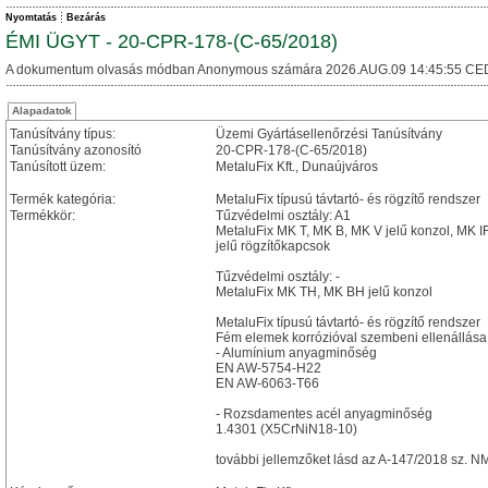
Nyomtatás
Bezárás
ÉMI ÜGYT - 20-CPR-178-(C-65/2018)
A dokumentum olvasás módban Anonymous számára 2026.AUG.09 14:45:55 CE
Alapadatok
Tanúsítvány típus:
Üzemi Gyártásellenőrzési Tanúsítvány
Tanúsítvány azonosító
20-CPR-178-(C-65/2018)
Tanúsított üzem:
MetaluFix Kft., Dunaújváros
Termék kategória:
MetaluFix típusú távtartó- és rögzítő rendszer
Termékkör:
Tűzvédelmi osztály: A1
MetaluFix MK T, MK B, MK V jelű konzol, MK IF
jelű rögzítőkapcsok
Tűzvédelmi osztály: -
MetaluFix MK TH, MK BH jelű konzol
MetaluFix típusú távtartó- és rögzítő rendszer
Fém elemek korrózióval szembeni ellenállása
- Alumínium anyagminőség
EN AW-5754-H22
EN AW-6063-T66
- Rozsdamentes acél anyagminőség
1.4301 (X5CrNiN18-10)
további jellemzőket lásd az A-147/2018 sz. 