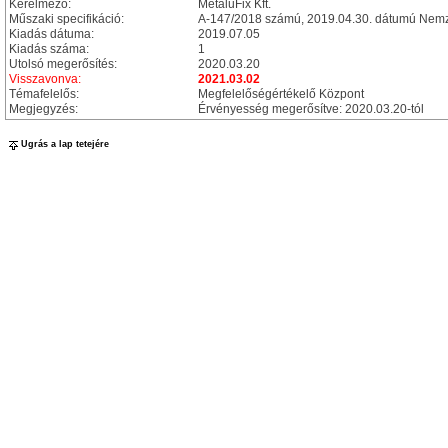
Kérelmező:
MetaluFix Kft.
Műszaki specifikáció:
A-147/2018 számú, 2019.04.30. dátumú Nemze
Kiadás dátuma:
2019.07.05
Kiadás száma:
1
Utolsó megerősítés:
2020.03.20
Visszavonva:
2021.03.02
Témafelelős:
Megfelelőségértékelő Központ
Megjegyzés:
Érvényesség megerősítve: 2020.03.20-tól
Ugrás a lap tetejére