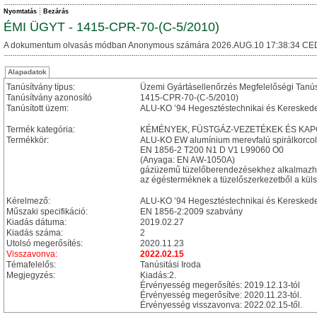
Nyomtatás
Bezárás
ÉMI ÜGYT - 1415-CPR-70-(C-5/2010)
A dokumentum olvasás módban Anonymous számára 2026.AUG.10 17:38:34 CE
Alapadatok
Tanúsítvány típus:
Üzemi Gyártásellenőrzés Megfelelőségi Tanú
Tanúsítvány azonosító
1415-CPR-70-(C-5/2010)
Tanúsított üzem:
ALU-KO ’94 Hegesztéstechnikai és Kereskedelm
Termék kategória:
KÉMÉNYEK, FÜSTGÁZ-VEZETÉKEK ÉS KAPCSOL
Termékkör:
ALU-KO EW alumínium merevfalú spirálkorcol
EN 1856-2 T200 N1 D V1 L99060 O0
(Anyaga: EN AW-1050A)
gázüzemű tüzelőberendezésekhez alkalmazh
az égésterméknek a tüzelőszerkezetből a külső
Kérelmező:
ALU-KO ’94 Hegesztéstechnikai és Kereskedelm
Műszaki specifikáció:
EN 1856-2:2009 szabvány
Kiadás dátuma:
2019.02.27
Kiadás száma:
2
Utolsó megerősítés:
2020.11.23
Visszavonva:
2022.02.15
Témafelelős:
Tanúsitási Iroda
Megjegyzés:
Kiadás:2.
Érvényesség megerősítés: 2019.12.13-tól
Érvényesség megerősítve: 2020.11.23-tól.
Érvényesség visszavonva: 2022.02.15-től.