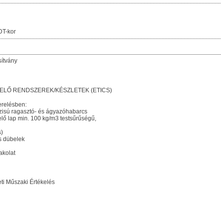
DT-kor
sítvány
ELŐ RENDSZEREK/KÉSZLETEK (ETICS)
erelésben:
ázisú ragasztó- és ágyazóhabarcs
elő lap min. 100 kg/m3 testsűrűségű,
s)
s dübelek
akolat
i Műszaki Értékelés