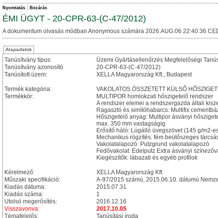
Nyomtatás
Bezárás
ÉMI ÜGYT - 20-CPR-63-(C-47/2012)
A dokumentum olvasás módban Anonymous számára 2026.AUG.06 22:40:36 CE
Alapadatok
Tanúsítvány típus:
Üzemi Gyártásellenőrzés Megfelelőségi Tanú
Tanúsítvány azonosító
20-CPR-63-(C-47/2012)
Tanúsított üzem:
XELLA Magyarország Kft., Budapest
Termék kategória:
VAKOLATOS ÖSSZETETT KÜLSŐ HŐSZIGET
Termékkör:
MULTIPOR homlokzati hőszigetelő rendszer
A rendszer elemei a rendszergazda általi kisz
Ragasztó és simítóhabarcs: Multifix cementb
Hőszigetelő anyag: Multipor ásványi hősziget
max. 350 mm vastagságig
Erősítő háló: Lúgálló üvegszövet (145 g/m2-e
Mechanikus rögzítés: fém beütőszeges tárcsá
Vakolatalapozó: Putzgrund vakolatalapozó
Fedővakolat: Edelputz Extra ásványi színezőv
Kiegészítők: lábazati és egyéb profilok
Kérelmező:
XELLA Magyarország Kft.
Műszaki specifikáció:
A-97/2015 számú, 2015.06.10. dátumú Nemzet
Kiadás dátuma:
2015.07.31
Kiadás száma:
1
Utolsó megerősítés:
2016.12.16
Visszavonva:
2017.10.05
Témafelelős:
Tanúsítási iroda