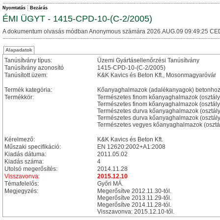
Nyomtatás
Bezárás
ÉMI ÜGYT - 1415-CPD-10-(C-2/2005)
A dokumentum olvasás módban Anonymous számára 2026.AUG.09 09:49:25 CE
Alapadatok
Tanúsítvány típus:
Üzemi Gyártásellenőrzési Tanúsítvány
Tanúsítvány azonosító
1415-CPD-10-(C-2/2005)
Tanúsított üzem:
K&K Kavics és Beton Kft., Mosonmagyaróvár
Termék kategória:
Kőanyaghalmazok (adalékanyagok) betonhoz
Termékkör:
Természetes finom kőanyaghalmazok (osztályoz
Természetes finom kőanyaghalmazok (osztályoz
Természetes durva kőanyaghalmazok (osztályozo
Természetes durva kőanyaghalmazok (osztályozo
Természetes vegyes kőanyaghalmazok (osztályo
Kérelmező:
K&K Kavics és Beton Kft.
Műszaki specifikáció:
EN 12620:2002+A1:2008
Kiadás dátuma:
2011.05.02
Kiadás száma:
4
Utolsó megerősítés:
2014.11.28
Visszavonva:
2015.12.10
Témafelelős:
Győri MÁ.
Megjegyzés:
Megerősítve 2012.11.30-tól.
Megerősítve 2013.11.29-től.
Megerősítve 2014.11.28-tól.
Visszavonva: 2015.12.10-től.