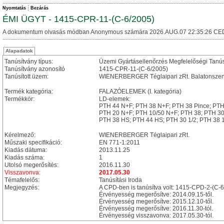
Nyomtatás
Bezárás
ÉMI ÜGYT - 1415-CPR-11-(C-6/2005)
A dokumentum olvasás módban Anonymous számára 2026.AUG.07 22:35:26 CE
Alapadatok
Tanúsítvány típus:
Üzemi Gyártásellenőrzés Megfelelőségi Tanú
Tanúsítvány azonosító
1415-CPR-11-(C-6/2005)
Tanúsított üzem:
WIENERBERGER Téglaipari zRt. Balatonszen
Termék kategória:
FALAZÓELEMEK (I. kategória)
Termékkör:
LD-elemek:
PTH 44 N+F; PTH 38 N+F; PTH 38 Pince; PTH
PTH 20 N+F; PTH 10/50 N+F; PTH 38; PTH 30
PTH 38 HS; PTH 44 HS; PTH 30 1/2; PTH 38 1
Kérelmező:
WIENERBERGER Téglaipari zRt.
Műszaki specifikáció:
EN 771-1:2011
Kiadás dátuma:
2013.11.25
Kiadás száma:
1
Utolsó megerősítés:
2016.11.30
Visszavonva:
2017.05.30
Témafelelős:
Tanúsítási Iroda
Megjegyzés:
A CPD-ben is tanúsítva volt: 1415-CPD-2-(C-
Érvényesség megerősítve: 2014.09.15-től.
Érvényesség megerősítve: 2015.12.10-től.
Érvényesség megerősítve: 2016.11.30-tól.
Érvényesség visszavonva: 2017.05.30-tól.