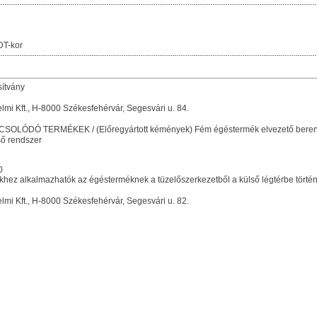
DT-kor
sítvány
i Kft., H-8000 Székesfehérvár, Segesvári u. 84.
ÓDÓ TERMÉKEK / (Előregyártott kémények) Fém égéstermék elvezető bere
ő rendszer
0
khez alkalmazhatók az égésterméknek a tüzelőszerkezetből a külső légtérbe történ
i Kft., H-8000 Székesfehérvár, Segesvári u. 82.