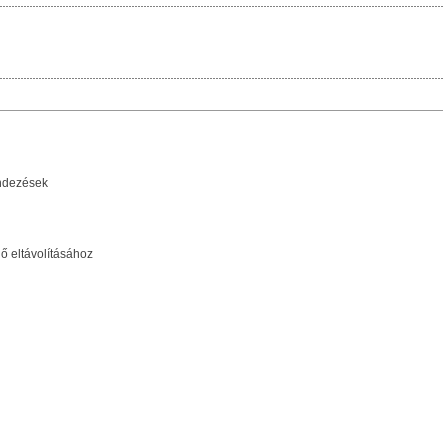
ndezések
ő eltávolításához