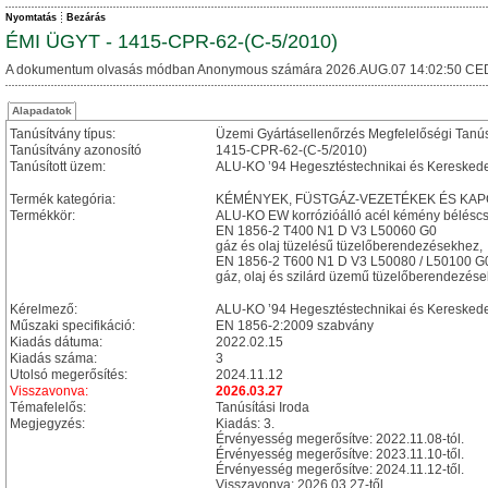
Nyomtatás
Bezárás
ÉMI ÜGYT - 1415-CPR-62-(C-5/2010)
A dokumentum olvasás módban Anonymous számára 2026.AUG.07 14:02:50 CE
Alapadatok
Tanúsítvány típus:
Üzemi Gyártásellenőrzés Megfelelőségi Tanú
Tanúsítvány azonosító
1415-CPR-62-(C-5/2010)
Tanúsított üzem:
ALU-KO ’94 Hegesztéstechnikai és Kereskedelm
Termék kategória:
KÉMÉNYEK, FÜSTGÁZ-VEZETÉKEK ÉS KAPCSOL
Termékkör:
ALU-KO EW korrózióálló acél kémény béléscs
EN 1856-2 T400 N1 D V3 L50060 G0
gáz és olaj tüzelésű tüzelőberendezésekhez,
EN 1856-2 T600 N1 D V3 L50080 / L50100 G
gáz, olaj és szilárd üzemű tüzelőberendezése
Kérelmező:
ALU-KO ’94 Hegesztéstechnikai és Kereskedelm
Műszaki specifikáció:
EN 1856-2:2009 szabvány
Kiadás dátuma:
2022.02.15
Kiadás száma:
3
Utolsó megerősítés:
2024.11.12
Visszavonva:
2026.03.27
Témafelelős:
Tanúsítási Iroda
Megjegyzés:
Kiadás: 3.
Érvényesség megerősítve: 2022.11.08-tól.
Érvényesség megerősítve: 2023.11.10-től.
Érvényesség megerősítve: 2024.11.12-től.
Visszavonva: 2026.03.27-től.