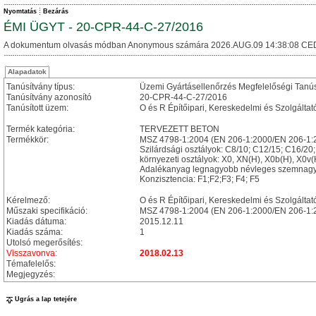
Nyomtatás
Bezárás
ÉMI ÜGYT - 20-CPR-44-C-27/2016
A dokumentum olvasás módban Anonymous számára 2026.AUG.09 14:38:08 CE
Alapadatok
Tanúsítvány típus:
Üzemi Gyártásellenőrzés Megfelelőségi Tanú
Tanúsítvány azonosító
20-CPR-44-C-27/2016
Tanúsított üzem:
O és R Építőipari, Kereskedelmi és Szolgáltat
Termék kategória:
TERVEZETT BETON
Termékkör:
MSZ 4798-1:2004 (EN 206-1:2000/EN 206-1:2
Szilárdsági osztályok: C8/10; C12/15; C16/20
környezeti osztályok: X0, XN(H), X0b(H), X0
Adalékanyag legnagyobb névleges szemnagy
Konzisztencia: F1;F2;F3; F4; F5
Kérelmező:
O és R Építőipari, Kereskedelmi és Szolgáltató
Műszaki specifikáció:
MSZ 4798-1:2004 (EN 206-1:2000/EN 206-1:
Kiadás dátuma:
2015.12.11
Kiadás száma:
1
Utolsó megerősítés:
Visszavonva:
2018.02.13
Témafelelős:
Megjegyzés:
Ugrás a lap tetejére