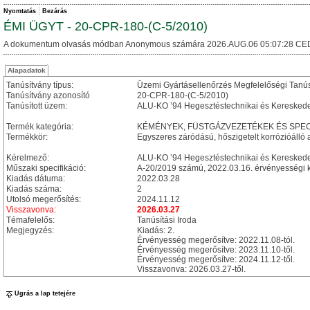
Nyomtatás
Bezárás
ÉMI ÜGYT - 20-CPR-180-(C-5/2010)
A dokumentum olvasás módban Anonymous számára 2026.AUG.06 05:07:28 CE
Alapadatok
Tanúsítvány típus:
Üzemi Gyártásellenőrzés Megfelelőségi Tanú
Tanúsítvány azonosító
20-CPR-180-(C-5/2010)
Tanúsított üzem:
ALU-KO ’94 Hegesztéstechnikai és Kereskedel
Termék kategória:
KÉMÉNYEK, FÜSTGÁZVEZETÉKEK ÉS SPEC
Termékkör:
Egyszeres záródású, hőszigetelt korrózióálló a
Kérelmező:
ALU-KO ’94 Hegesztéstechnikai és Kereskedel
Műszaki specifikáció:
A-20/2019 számú, 2022.03.16. érvényességi k
Kiadás dátuma:
2022.03.28
Kiadás száma:
2
Utolsó megerősítés:
2024.11.12
Visszavonva:
2026.03.27
Témafelelős:
Tanúsítási Iroda
Megjegyzés:
Kiadás: 2.
Érvényesség megerősítve: 2022.11.08-tól.
Érvényesség megerősítve: 2023.11.10-től.
Érvényesség megerősítve: 2024.11.12-től.
Visszavonva: 2026.03.27-től.
Ugrás a lap tetejére