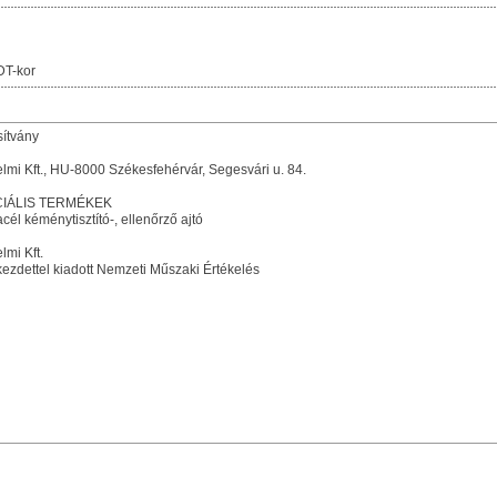
DT-kor
sítvány
mi Kft., HU-8000 Székesfehérvár, Segesvári u. 84.
IÁLIS TERMÉKEK
cél kéménytisztító-, ellenőrző ajtó
mi Kft.
ezdettel kiadott Nemzeti Műszaki Értékelés