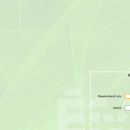
É
Bejelentkező név:
Jelszó: