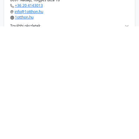
+36 20 4143013
@
info@1otthon.hu
1otthon.hu
További részletek...
1/2 COL Kft.
Szakági kivitelezői szerepvállalás
1174 Budapest, Bocskai utca 69
+36 20 9469106
@
info@felcol.hu
felcol.hu
További részletek...
2M 2004 Építő, Szolgáltató és Kereskedelmi
Korlátolt Felelősségű Társaság
Szakági kivitelezői szerepvállalás
9400 Sopron, Zarándok út 3
+36 70 3248167
@
sopron@comfortablak.hu
comfortablak.hu