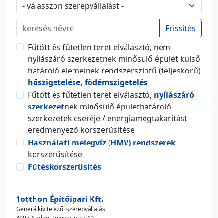
Frissítés
Fűtött és fűtetlen teret elválasztó, nem
nyílászáró szerkezetnek minősülő épület külső
határoló elemeinek rendszerszintű (teljeskörű)
hőszigetelése, födémszigetelés
Fűtött és fűtetlen teret elválasztó,
nyílászáró
szerkezet
nek minősülő épülethatároló
szerkezetek cseréje / energiamegtakarítást
eredményező korszerűsítése
Használati melegvíz (HMV) rendszerek
korszerűsítése
Fűtéskorszerűsítés
1otthon Építőipari Kft.
Generálkivitelezői szerepvállalás
8097 Nadap, Tölgyes utca 10