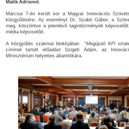
Malik Adriennt.
Március 7-én került sor a Magyar Innovációs Szövets
közgyűlésére. Az eseményt Dr. Szabó Gábor, a Szövet
meg, köszöntve a jelenlévő tagintézmények képviselői
média képviselőit.
A közgyűlés szakmai blokkjában "
Megújuló KFI strat
címmel tartott előadást Szigeti Ádám, az Innováci
MInisztérium helyettes államtitkára.