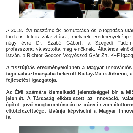
A 2018. évi beszámolók bemutatása és elfogadása utá
fordulós titkos választásra, melynek eredményeképpe
négy évre Dr. Szabó Gábort, a Szegedi Tudomá
professzorát választotta meg elnöknek. Általános elnök
István, a Richter Gedeon Vegyészeti Gyár Zrt. K+F igazga
A tisztújítás eredményeképpen a Magyar Innovációs
tagú választmányába bekerült Buday-Malik Adrienn, a
fejlesztési igazgatója.
Az ÉMI számára kiemelkedő jelentőséggel bír a MI
jelenlét. A Társaság elkötelezett az innováció, val
épített jövő megteremtése és ez irányú szemléletformá
elkötelezettséget kívánja képviselni a Magyar Inno
is.