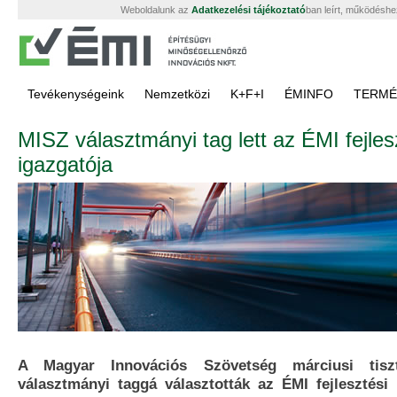
Weboldalunk az
Adatkezelési tájékoztató
ban leírt, működéshe
Tevékenységeink
Nemzetközi
K+F+I
ÉMINFO
TERMÉ
MISZ választmányi tag lett az ÉMI fejles
igazgatója
A Magyar Innovációs Szövetség márciusi tiszt
választmányi taggá választották az ÉMI fejlesztési 