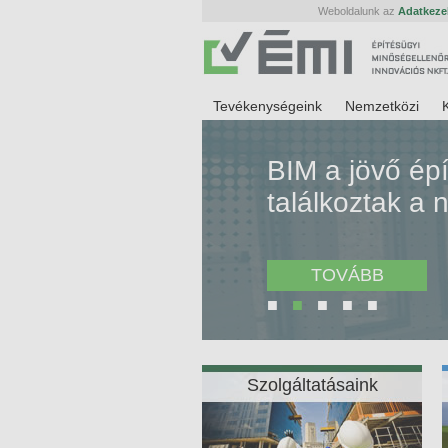
Weboldalunk az
Adatkezel
Tevékenységeink
Nemzetközi
BIM a jövő ép
találkoztak a
TOVÁBB
■
■
■
■
■
Szolgáltatásaink