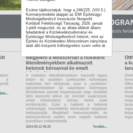
Ezúton tájékoztatjuk, hogy a 246/225. (VIII.5.)
Kormányrendelet alapján az ÉMI Építésügyi
Minőségellenőrző Innovációs Nonprofit
Korlátolt Felelősségű Társaság, 2026. január
1-jétől megszűnt, és az általa ellátott állami
feladatokat a Közlekedéstudományi és
Építésügyi Minőségellenőrző Intézet, mint az
Építési és Közlekedési Minisztérium irányítása
alatt álló központi költségvetési szerv vette át.
tt
Megjelent a Módszertan a nukleáris
Ott
létesítményekben alkalmazott
a k
betonok bórsavval és emelt
tan
hőmérséklettel szembeni
kében
A nukleáris létesítményekben használt egyes
Elér
ellenállásának vizsgálatára című
tt a
beton- és vasbeton szerkezetek különleges
Inn
rofit
építésügyi műszaki irányelv
hatásokat kell kibírjanak, azaz a „szokásos”
Otth
igénybevételeken túl valamilyen különleges
építé
terhelésnek vannak folyamatosan vagy rövidebb
ber
ább...
időn keresztül kitéve (pl. ionizáló sugárzások,
megk
emelt hőmérséklet, bórsav, illetve ezek
megv
kombinációi). Ezek a hatások a betonok
taná
szilárdságát, összetételét, kémhatását negatívan
regi
befolyásolják. Megfelelő betonösszetétel és
fol
betonszerkezet esetén ezen negatív hatások
regis
jelentősen csökkenthetők.
2024.09.12 08:25
Tovább...