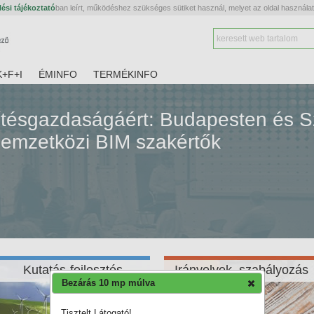
ési tájékoztató
ban leírt, működéshez szükséges sütiket használ, melyet az oldal használa
K+F+I
ÉMINFO
TERMÉKINFO
ítésgazdaságáért: Budapesten és 
 nemzetközi BIM szakértők
Kutatás-fejlesztés
Irányelvek, szabályozás
Bezárás 10 mp múlva
Tisztelt Látogató!