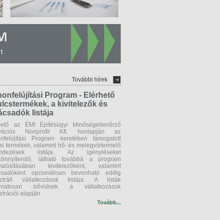
További hírek
honfelújítási Program - Elérhető
ulcstermékek, a kivitelezők és
ácsadók listája
hető az ÉMI Építésügyi Minőségellenőrző
ovációs Nonprofit Kft. honlapján az
onfelújítási Program keretében támogatott
si termékek, valamint hő- és melegvíztermelő
endezések listája. Az igényléseket
önnyítendő, látható továbbá a program
alósításában kivitelezőként, valamint
csadóként opcionálisan bevonható eddig
sztrált vállalkozások listája. A listák
yamatosan bővülnek a vállalkozások
ztrációi alapján.
Tovább...