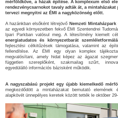
mérföldköve, a házak építése. A komplexum első el
rendezvénycsarnokot tavaly adták át, a mintaházakat
tervezi megnyitni az ÉMI a nagyközönség előtt.
A hazánkban elsőként létrejövő
Nemzeti Mintaházpark 
az egyedi környezetben fekvő ÉMI Szentendrei Tudomá
Ipari Parkban valósul meg. A létesítmény kiemelt cél
energiatudatos és környezetbarát szemléletformálá
fejlesztési célkitűzések támogatása, valamint az épít
fellendítése. Az ÉMI egy olyan komplex tájékozta
megvalósítani, amely hidat képez az ágazat szegmens
független szereplőként, szakmailag szűrt, innova
egyedülálló információs bázisként működik.
A nagyszabású projekt egy újabb kiemelkedő mérföl
megkezdődött a mintaházakat bemutató elemének é
alapkövét ünnepélyes keretek között tették le október 29