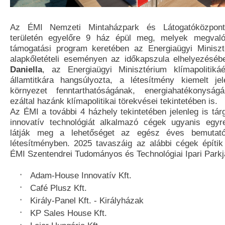
Az ÉMI Nemzeti Mintaházpark és Látogatóközpont
területén egyelőre 9 ház épül meg, melyek megvaló
támogatási program keretében az Energiaügyi Miniszt
alapkőletételi eseményen az időkapszula elhelyezésé
Daniella
, az Energiaügyi Minisztérium klímapolitikáé
államtitkára hangsúlyozta, a létesítmény kiemelt je
környezet fenntarthatóságának, energiahatékonyságá
ezáltal hazánk klímapolitikai törekvései tekintetében is.
Az ÉMI a további 4 házhely tekintetében jelenleg is tárg
innovatív technológiát alkalmazó cégek ugyanis egy
látják meg a lehetőséget az egész éves bemutató
létesítményben. 2025 tavaszáig az alábbi cégek építik
ÉMI Szentendrei Tudományos és Technológiai Ipari Parkj
Adam-House Innovatív Kft.
Café Plusz Kft.
Király-Panel Kft. - Királyházak
KP Sales House Kft.