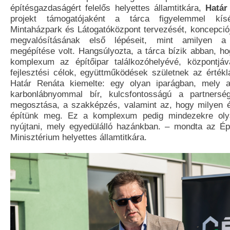
építésgazdaságért felelős helyettes államtitkára,
Határ
projekt támogatójaként a tárca figyelemmel kís
Mintaházpark és Látogatóközpont tervezését, koncepciój
megvalósításának első lépéseit, mint amilyen a
megépítése volt. Hangsúlyozta, a tárca bízik abban, ho
komplexum az építőipar találkozóhelyévé, központjáv
fejlesztési célok, együttműködések születnek az értékl
Határ Renáta kiemelte: egy olyan iparágban, mely 
karbonlábnyommal bír, kulcsfontosságú a partnersé
megosztása, a szakképzés, valamint az, hogy milyen 
építünk meg. Ez a komplexum pedig mindezekre olya
nyújtani, mely egyedülálló hazánkban. – mondta az Ép
Minisztérium helyettes államtitkára.