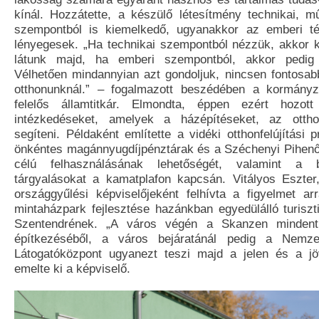
kínál. Hozzátette, a készülő létesítmény technikai, 
szempontból is kiemelkedő, ugyanakkor az emberi té
lényegesek. „Ha technikai szempontból nézzük, akkor k
látunk majd, ha emberi szempontból, akkor pedig c
Vélhetően mindannyian azt gondoljuk, nincsen fontosab
otthonunknál.” – fogalmazott beszédében a kormányz
felelős államtitkár. Elmondta, éppen ezért hozo
intézkedéseket, amelyek a házépítéseket, az ottho
segíteni. Példaként említette a vidéki otthonfelújítási 
önkéntes magánnyugdíjpénztárak és a Széchenyi Pihenőká
célú felhasználásának lehetőségét, valamint a ba
tárgyalásokat a kamatplafon kapcsán. Vitályos Eszter
országgyűlési képviselőjeként felhívta a figyelmet a
mintaházpark fejlesztése hazánkban egyedülálló turiszti
Szentendrének. „A város végén a Skanzen minden
építkezéséből, a város bejáratánál pedig a Nemze
Látogatóközpont ugyanezt teszi majd a jelen és a jö
emelte ki a képviselő.