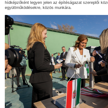
hídképzőként legyen jelen az építéságazat szereplői közö
együttműködésekre, közös munkára.