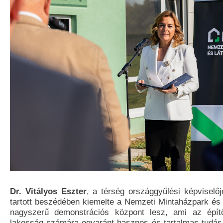
Dr. Vitályos Eszter
, a térség országgyűlési képvisel
tartott beszédében kiemelte a Nemzeti Mintaházpark és
nagyszerű demonstrációs központ lesz, ami az épít
lakosság számára egyaránt hasznos és tartalmas tudás-