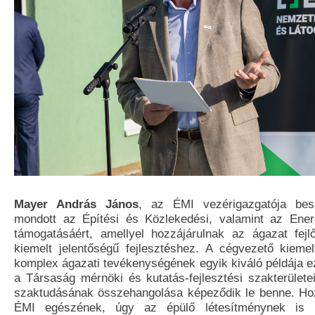
Mayer András János
, az ÉMI vezérigazgatója bes
mondott az Építési és Közlekedési, valamint az Ener
támogatásáért, amellyel hozzájárulnak az ágazat fej
kiemelt jelentőségű fejlesztéshez. A cégvezető kieme
komplex ágazati tevékenységének egyik kiváló példája ez
a Társaság mérnöki és kutatás-fejlesztési szakterület
szaktudásának összehangolása képeződik le benne. Ho
ÉMI egészének, úgy az épülő létesítménynek is k