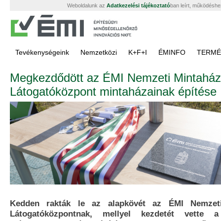
Weboldalunk az
Adatkezelési tájékoztató
ban leírt, működéshe
Tevékenységeink
Nemzetközi
K+F+I
ÉMINFO
TERMÉ
Megkezdődött az ÉMI Nemzeti Mintaház
Látogatóközpont mintaházainak építése
Kedden rakták le az alapkövét az ÉMI Nemzet
Látogatóközpontnak, mellyel kezdetét vette a