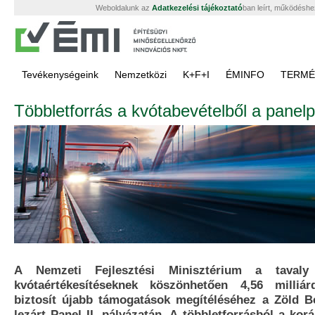
Weboldalunk az
Adatkezelési tájékoztató
ban leírt, működéshe
Tevékenységeink
Nemzetközi
K+F+I
ÉMINFO
TERMÉ
Többletforrás a kvótabevételből a panelp
A Nemzeti Fejlesztési Minisztérium a tavaly
kvótaértékesítéseknek köszönhetően 4,56 milliár
biztosít újabb támogatások megítéléséhez a Zöld B
lezárt Panel II. pályázatán. A többletforrásból a kor