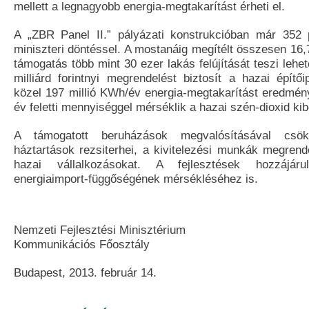
mellett a legnagyobb energia-megtakarítást érheti el.
A „ZBR Panel II.” pályázati konstrukcióban már 352 
miniszteri döntéssel. A mostanáig megítélt összesen 16,7 
támogatás több mint 30 ezer lakás felújítását teszi lehe
milliárd forintnyi megrendelést biztosít a hazai építői
közel 197 millió KWh/év energia-megtakarítást eredmén
év feletti mennyiséggel mérséklik a hazai szén-dioxid ki
A támogatott beruházások megvalósításával csö
háztartások rezsiterhei, a kivitelezési munkák megrend
hazai vállalkozásokat. A fejlesztések hozzájár
energiaimport-függőségének mérsékléséhez is.
Nemzeti Fejlesztési Minisztérium
Kommunikációs Főosztály
Budapest, 2013. február 14.