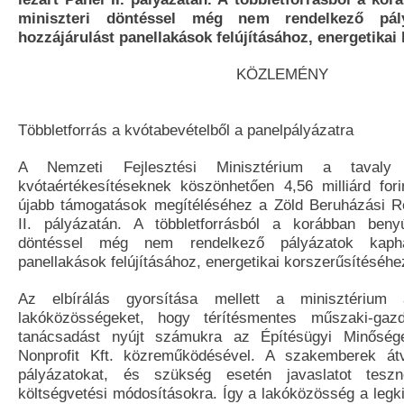
miniszteri döntéssel még nem rendelkező pál
hozzájárulást panellakások felújításához, energetikai
KÖZLEMÉNY
Többletforrás a kvótabevételből a panelpályázatra
A Nemzeti Fejlesztési Minisztérium a tavaly
kvótaértékesítéseknek köszönhetően 4,56 milliárd forin
újabb támogatások megítéléséhez a Zöld Beruházási R
II. pályázatán. A többletforrásból a korábban benyú
döntéssel még nem rendelkező pályázatok kaphat
panellakások felújításához, energetikai korszerűsítéséhe
Az elbírálás gyorsítása mellett a minisztérium
lakóközösségeket, hogy térítésmentes műszaki-gaz
tanácsadást nyújt számukra az Építésügyi Minősége
Nonprofit Kft. közreműködésével. A szakemberek átv
pályázatokat, és szükség esetén javaslatot tes
költségvetési módosításokra. Így a lakóközösség a legk