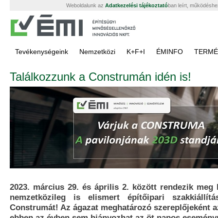
Weboldalunk az
Adatkezelési tájékoztató
ban leírt, működéshe
Tevékenységeink
Nemzetközi
K+F+I
ÉMINFO
TERMÉ
Találkozzunk a Construmán idén is!
2023. március 29. és április 2. között rendezik meg
nemzetközileg is elismert építőipari szakkiállít
Construmát! Az ágazat meghatározó szereplőjeként az
ebben az évben sem hiányozhat az öt napos eseményr