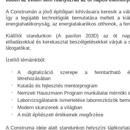
A Construmán a jövő építőipari kihívásaira keresik a v
így a legújabb technológiák bemutatása mellett a kiá
energiahatékonyság, az energiatakarékos otthonok, a fenn
Kiállítói standunkon (A pavilon 203D) az öt nap 
előadásokkal és kerekasztal beszélgetésekkel várjuk a 
látogatókat.
Ízelítő témáinkból:
A digitalizáció szerepe a fenntartható ép
létrehozásában
Kutatás és fejlesztés mentorprogram
Nemzeti Hauszmann Program munkálatai mérnöki
Laborvizsgálataink ismertetése laboreszközök bem
Modern skanzenek a világban
A múlt építészeti értékeinek megőrzése
A Construma ideje alatt standunkon helyszíni tájékozta