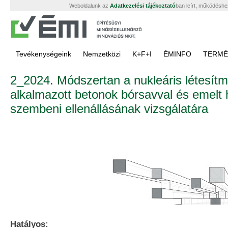
Weboldalunk az
Adatkezelési tájékoztató
ban leírt, működéshe
Tevékenységeink
Nemzetközi
K+F+I
ÉMINFO
TERMÉ
2­_2024. Módszertan a nukleáris létesí
alkalmazott betonok bórsavval és emelt 
szembeni ellenállásának vizsgálatára
Hatályos: