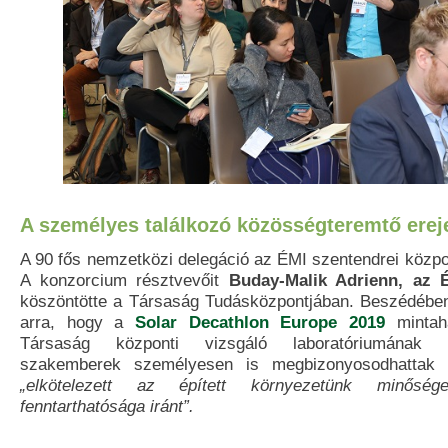
A személyes találkozó közösségteremtő erej
A 90 fős nemzetközi delegáció az ÉMI szentendrei központ
A konzorcium résztvevőit
Buday-Malik Adrienn, az É
köszöntötte a Társaság Tudásközpontjában. Beszédében 
arra, hogy a
Solar Decathlon Europe 2019
mintahá
Társaság központi vizsgáló laboratóriumának 
szakemberek személyesen is megbizonyosodhattak
„elkötelezett az épített környezetünk minőség
fenntarthatósága iránt”.