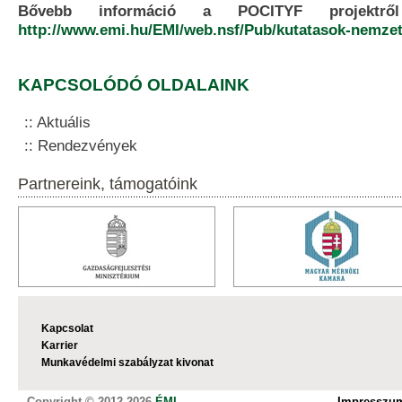
Bővebb információ a POCITYF projektről
http://www.emi.hu/EMI/web.nsf/Pub/kutatasok-nemzet
KAPCSOLÓDÓ OLDALAINK
Aktuális
Rendezvények
Partnereink, támogatóink
Kapcsolat
Karrier
Munkavédelmi szabályzat kivonat
Copyright © 2012-2026
ÉMI
Impresszu