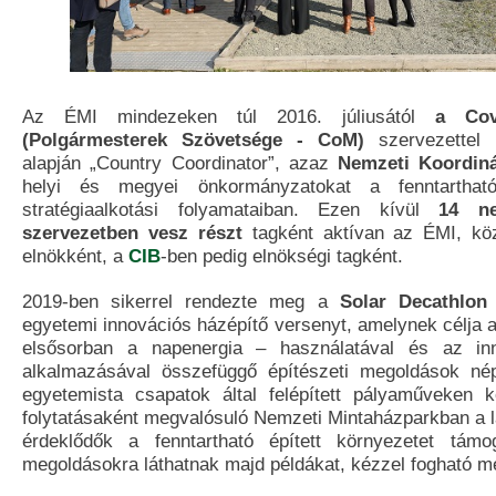
Az ÉMI mindezeken túl 2016. júliusától
a Cov
(Polgármesterek Szövetsége - CoM)
szervezettel 
alapján „Country Coordinator”, azaz
Nemzeti Koordiná
helyi és megyei önkormányzatokat a fenntartható t
stratégiaalkotási folyamataiban. Ezen kívül
14 ne
szervezetben vesz részt
tagként aktívan az ÉMI, k
elnökként, a
CIB
-ben pedig elnökségi tagként.
2019-ben sikerrel rendezte meg a
Solar Decathlo
egyetemi innovációs házépítő versenyt, amelynek célja 
elsősorban a napenergia – használatával és az inn
alkalmazásával összefüggő építészeti megoldások nép
egyetemista csapatok által felépített pályaműveken 
folytatásaként megvalósuló Nemzeti Mintaházparkban a 
érdeklődők a fenntartható épített környezetet támog
megoldásokra láthatnak majd példákat, kézzel fogható m