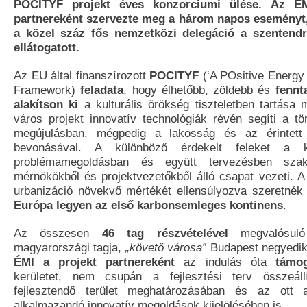
POCITYF projekt éves konzorciumi ülése. Az ÉM
partnereként szervezte meg a három napos eseményt
a közel száz fős nemzetközi delegáció a szentendr
ellátogatott.
Az EU által finanszírozott
POCITYF
(‘A POsitive Energy
Framework)
feladata
, hogy élhetőbb, zöldebb és
fennt
alakítson ki
a kulturális örökség tiszteletben tartása m
város projekt innovatív technológiák révén segíti a tö
megújulásban, mégpedig a lakosság és az érintett 
bevonásával. A különböző érdekelt feleket a k
problémamegoldásban és együtt tervezésben szakk
mérnökökből és projektvezetőkből álló csapat vezeti. A
urbanizáció növekvő mértékét ellensúlyozva szeretnék
Európa legyen az első karbonsemleges kontinens
.
Az összesen
46 tag részvételével
megvalósuló
magyarországi tagja,
„követő városa”
Budapest negyedik
ÉMI a projekt partnereként
az indulás óta
támog
kerületet, nem csupán a fejlesztési terv összeál
fejlesztendő terület meghatározásában és az ott al
alkalmazandó innovatív megoldások kijelölésében is.