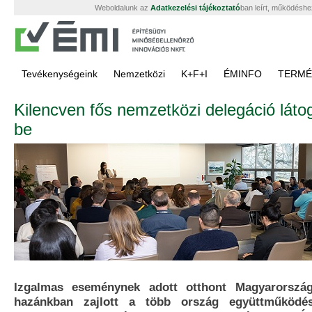
Weboldalunk az
Adatkezelési tájékoztató
ban leírt, működéshe
Tevékenységeink
Nemzetközi
K+F+I
ÉMINFO
TERMÉ
Kilencven fős nemzetközi delegáció láto
be
Izgalmas eseménynek adott otthont Magyarország
hazánkban zajlott a több ország együttműködé