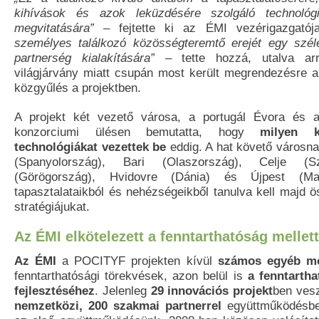
kihívások és azok leküzdésére szolgáló technoló
megvitatására”
– fejtette ki az ÉMI vezérigazgató
személyes találkozó közösségteremtő erejét egy szél
partnerség kialakítására”
– tette hozzá, utalva a
világjárvány miatt csupán most került megrendezésre
közgyűlés a projektben.
A projekt két vezető városa, a portugál Évora és 
konzorciumi ülésen bemutatta, hogy
milyen k
technológiákat vezettek be
eddig. A hat követő városna
(Spanyolország), Bari (Olaszország), Celje (Sz
(Görögország), Hvidovre (Dánia) és Újpest (M
tapasztalataikból és nehézségeikből tanulva kell majd ös
stratégiájukat.
Az ÉMI elkötelezett a fenntarthatóság mellett
Az ÉMI
a POCITYF projekten kívül
számos egyéb mó
fenntarthatósági törekvések, azon belül is
a fenntartha
fejlesztéséhez
. Jelenleg
29 innovációs projekt
ben ves
nemzetközi, 200 szakmai partnerrel
együttműködésbe