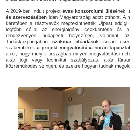
A 2019-ben indult projekt
éves konzorciumi ülés
ének,
és szervezésében
idén Magyarország adott otthont. 
keretében a résztvevők megtekinthették Újpest eddigi f
legfőbb céljai az energiaigény csökkentése és a
rendezvényen budapesti helyszínen, valamint a
Tudásközpontjában
szakmai előadások
során cseré
szakemberek
a projekt megvalósítása során tapaszta
arról, hogy melyik országban milyen megvalósítási ne
akár jogi vagy technikai szabályozás, akár társa
közreműködés szintjén, és ezekre hogyan tudnak megoldá