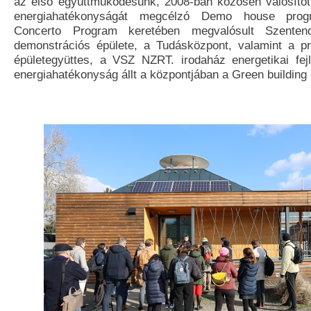
az első együttműködésünk, 2008-ban közösen valósíto
energiahatékonyságát megcélzó Demo house prog
Concerto Program keretében megvalósult Szente
demonstrációs épülete, a Tudásközpont, valamint a p
épületegyüttes, a VSZ NZRT. irodaház energetikai fej
energiahatékonyság állt a központjában a Green building 