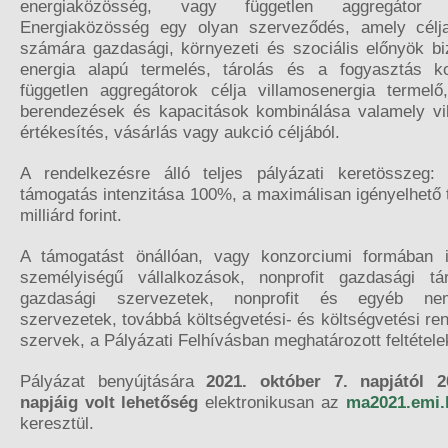
energiaközösség, vagy független aggregátor 
Energiaközösség egy olyan szerveződés, amely célj
számára gazdasági, környezeti és szociális előnyök bi
energia alapú termelés, tárolás és a fogyasztás koo
független aggregátorok célja villamosenergia termelő,
berendezések és kapacitások kombinálása valamely vi
értékesítés, vásárlás vagy aukció céljából.
A rendelkezésre álló teljes pályázati keretösszeg: 
támogatás intenzitása 100%, a maximálisan igényelhető
milliárd forint.
A támogatást önállóan, vagy konzorciumi formában i
személyiségű vállalkozások, nonprofit gazdasági t
gazdasági szervezetek, nonprofit és egyéb nem
szervezetek, továbbá költségvetési- és költségvetési re
szervek, a Pályázati Felhívásban meghatározott feltételek
Pályázat benyújtására
2021. október 7. napjától 
napjáig volt lehetőség
elektronikusan az
ma2021.emi.
keresztül.