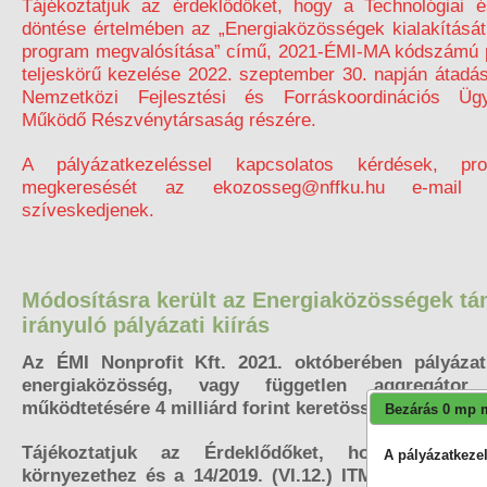
Tájékoztatjuk az érdeklődőket, hogy a Technológiai é
döntése értelmében az „Energiaközösségek kialakításá
program megvalósítása” című, 2021-ÉMI-MA kódszámú p
teljeskörű kezelése 2022. szeptember 30. napján átadá
Nemzetközi Fejlesztési és Forráskoordinációs Üg
Működő Részvénytársaság részére.
A pályázatkezeléssel kapcsolatos kérdések, p
megkeresését az ekozosseg@nffku.hu e-mail 
szíveskedjenek.
Módosításra került az Energiaközösségek t
irányuló pályázati kiírás
Az ÉMI Nonprofit Kft. 2021. októberében pályázati
energiaközösség, vagy független aggregátor 
működtetésére 4 milliárd forint keretösszeggel.
Bezárás 0 mp 
Tájékoztatjuk az Érdeklődőket, hogy az euró
A pályázatkezel
környezethez és a 14/2019. (VI.12.) ITM rendelet 20