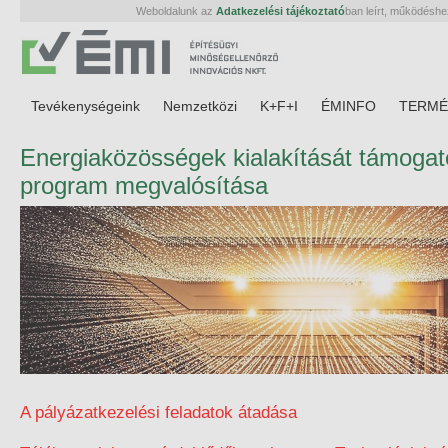
Weboldalunk az
Adatkezelési tájékoztató
ban leírt, működéshe
Tevékenységeink
Nemzetközi
K+F+I
ÉMINFO
TERMÉ
Energiaközösségek kialakítását támogat
program megvalósítása
A pályázatkezelési feladatok átadása