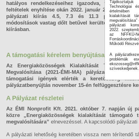
Tájékoztatju
hatályos rendelkezéseihez igazodva, valamint egye
Technológiai é
feltételek enyhítése okán 2022. január 24. napján mó
értelmében 
pályázati kiírás 4.5, 7.3 és 11.3 pontjainak e
kialakítását 
megvalósítása”
módosítások vastag dőlt betűvel kerültek jelzésre a 
pályázati kons
kiírásban.
2022. szeptemb
az NFFKÜ-Ne
Forráskoordin
Működő Részvén
A támogatási kérelem benyújtása lezárult
A pályázatkeze
problémák e
ekozosseg@nffk
Az Energiaközösségek Kialakítását Támogató 
szíveskedjenek
Megvalósítása (2021-ÉMI-MA) pályázati konstrukc
támogatási igények elérték a keretösszeg másfé
pályázatbenyújtás november 15-én felfüggesztésre ker
A Pályázat részletei
Az ÉMI Nonprofit Kft. 2021. október 7. napján új pá
közre „Energiaközösségek kialakítását támogató
megvalósítására”
elnevezéssel. A kapcsolódó pályázat
A pályázati lehetőség keretében vissza nem térítendő t