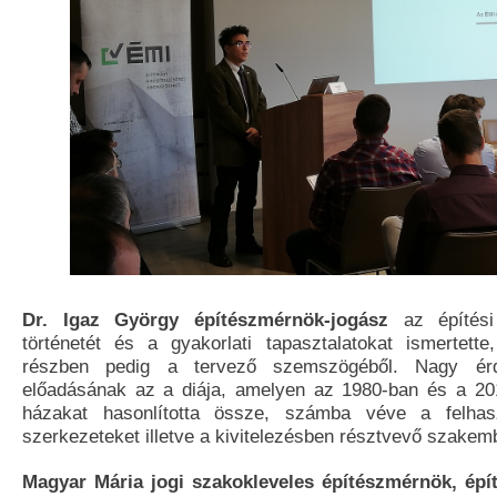
Dr. Igaz György építészmérnök-jogász
az építési
történetét és a gyakorlati tapasztalatokat ismertett
részben pedig a tervező szemszögéből. Nagy érde
előadásának az a diája, amelyen az 1980-ban és a 20
házakat hasonlította össze, számba véve a felhas
szerkezeteket illetve a kivitelezésben résztvevő szakem
Magyar Mária jogi szakokleveles építészmérnök, épí