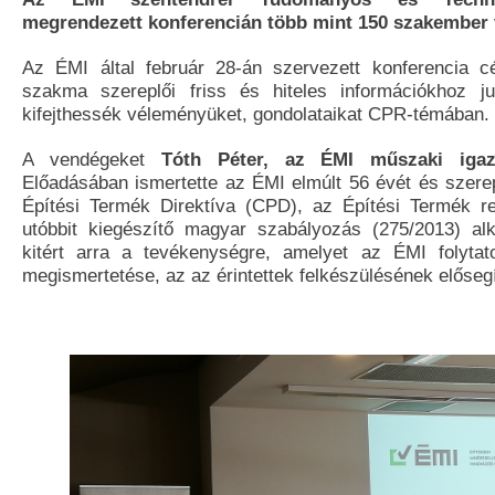
megrendezett konferencián több mint 150 szakember v
Az ÉMI által február 28-án szervezett konferencia c
szakma szereplői friss és hiteles információkhoz ju
kifejthessék véleményüket, gondolataikat CPR-témában.
A vendégeket
Tóth Péter, az ÉMI műszaki igaz
Előadásában ismertette az ÉMI elmúlt 56 évét és szere
Építési Termék Direktíva (CPD), az Építési Termék r
utóbbit kiegészítő magyar szabályozás (275/2013) al
kitért arra a tevékenységre, amelyet az ÉMI folytat
megismertetése, az az érintettek felkészülésének elősegí