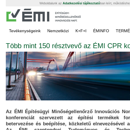
Weboldalunk az
Adatkezelési tájékoztató
ban leírt, működéshe
Tevékenységeink
Nemzetközi
K+F+I
ÉMINFO
TERMÉ
Több mint 150 résztvevő az ÉMI CPR ko
Az ÉMI Építésügyi Minőségellenőrző Innovációs Non
konferenciát szervezett az építési termékek fo
betervezése és beépítése, közkeletű elnevezésével
Az ÉMI szentendrei Tudományos és Technol