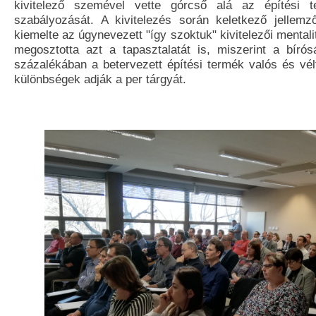
kivitelező szemével vette górcső alá az építési 
szabályozását. A kivitelezés során keletkező jellemz
kiemelte az úgynevezett "így szoktuk" kivitelezői mentali
megosztotta azt a tapasztalatát is, miszerint a bíró
százalékában a betervezett építési termék valós és vél
különbségek adják a per tárgyát.