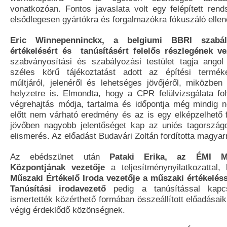
vonatkozóan. Fontos javaslata volt egy felépített rend
elsődlegesen gyártókra és forgalmazókra fókuszáló elle
Eric Winnepenninckx, a belgiumi BBRI szabál
értékelésért és tanúsításért felelős részlegének ve
szabványosítási és szabályozási testület tagja ango
széles körű tájékoztatást adott az építési termék
múltjáról, jelenéről és lehetséges jövőjéről, miközben 
helyzetre is. Elmondta, hogy a CPR felülvizsgálata f
végrehajtás módja, tartalma és időpontja még mindig n
előtt nem várható eredmény és az is egy elképzelhető 
jövőben nagyobb jelentőséget kap az uniós tagország
elismerés. Az előadást Budavári Zoltán fordította magyar
Az ebédszünet után
Pataki Erika, az ÉMI Meg
Központjának vezetője
a teljesítménynyilatkozattal,
Műszaki Értékelő Iroda vezetője a műszaki értékelés
Tanúsítási irodavezető
pedig a tanúsítással kapcso
ismertették közérthető formában összeállított előadása
végig érdeklődő közönségnek.