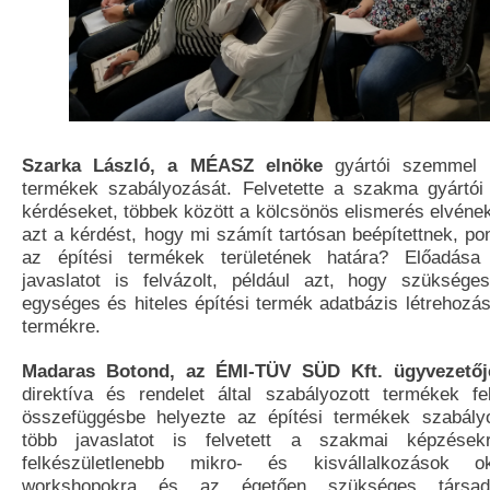
Szarka László, a MÉASZ elnöke
gyártói szemmel v
termékek szabályozását. Felvetette a szakma gyártói 
kérdéseket, többek között a kölcsönös elismerés elvének
azt a kérdést, hogy mi számít tartósan beépítettnek, po
az építési termékek területének határa? Előadása
javaslatot is felvázolt, például azt, hogy szüksége
egységes és hiteles építési termék adatbázis létrehozá
termékre.
Madaras Botond, az ÉMI-TÜV SÜD Kft. ügyvezetőj
direktíva és rendelet által szabályozott termékek fe
összefüggésbe helyezte az építési termékek szabály
több javaslatot is felvetett a szakmai képzések
felkészületlenebb mikro- és kisvállalkozások o
workshopokra és az égetően szükséges társadal