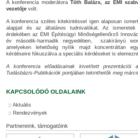
A konferencia moderátora
Tóth Balázs, az ÉMI szabv
vezetője
volt.
A konferencia széles kitekintéssel igen alaposan isme
alapjait és az általános tudnivalókat. Az ismeretek
érdekében az ÉMI Építésügyi Minőségellenőrző Innováci
év második-harmadik negyedében, szakirányú wor
amelyeken lehetőség nyílik majd koncentráltan egy
kérdéseire fókuszálva a speciális kérdéseket is elemezni
A konferencia előadásainak kivetített prezentációi
Tudásbázis-Publikációk pontjában tekinthetők meg márciu
KAPCSOLÓDÓ OLDALAINK
Aktuális
Rendezvények
Partnereink, támogatóink