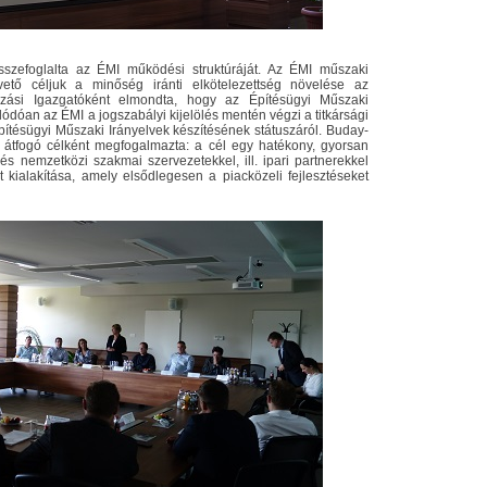
szefoglalta az ÉMI működési struktúráját. Az ÉMI műszaki
pvető céljuk a minőség iránti elkötelezettség növelése az
ozási Igazgatóként elmondta, hogy az Építésügyi Műszaki
dóan az ÉMI a jogszabályi kijelölés mentén végzi a titkársági
 Építésügyi Műszaki Irányelvek készítésének státuszáról. Buday-
ja átfogó célként megfogalmazta: a cél egy hatékony, gyorsan
és nemzetközi szakmai szervezetekkel, ill. ipari partnerekkel
 kialakítása, amely elsődlegesen a piacközeli fejlesztéseket