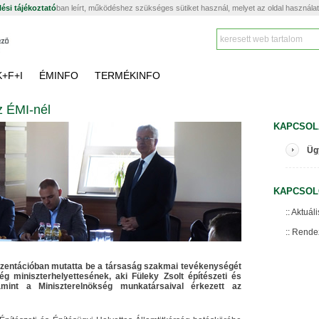
ési tájékoztató
ban leírt, működéshez szükséges sütiket használ, melyet az oldal használa
K+F+I
ÉMINFO
TERMÉKINFO
z ÉMI-nél
KAPCSOL
Üg
KAPCSOL
Aktuáli
Rende
rezentációban mutatta be a társaság szakmai tevékenységét
g miniszterhelyettesének, aki Füleky Zsolt építészeti és
alamint a Miniszterelnökség munkatársaival érkezett az