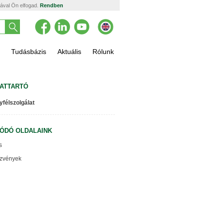
tával Ön elfogad.
Rendben
Tudásbázis
Aktuális
Rólunk
ATTARTÓ
yfélszolgálat
ÓDÓ OLDALAINK
s
zvények