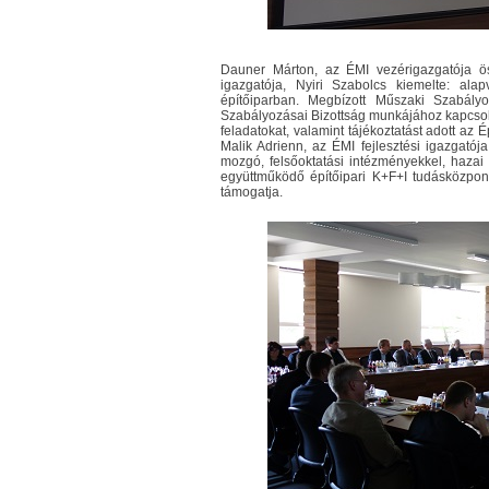
Dauner Márton, az ÉMI vezérigazgatója ös
igazgatója, Nyiri Szabolcs kiemelte: ala
építőiparban. Megbízott Műszaki Szabály
Szabályozásai Bizottság munkájához kapcsoló
feladatokat, valamint tájékoztatást adott az
Malik Adrienn, az ÉMI fejlesztési igazgató
mozgó, felsőoktatási intézményekkel, hazai 
együttműködő építőipari K+F+I tudásközpont
támogatja.