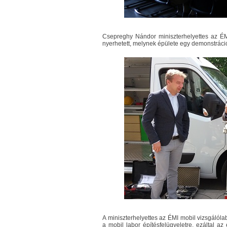
Csepreghy Nándor miniszterhelyettes az ÉMI
nyerhetett, melynek épülete egy demonstráció
A miniszterhelyettes az ÉMI mobil vizsgálólab
a mobil labor építésfelügyeletre, ezáltal az