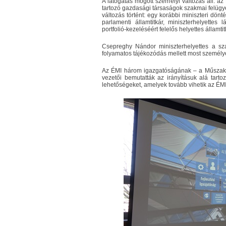
A látogatás mögött személyi változás áll: az
tartozó gazdasági társaságok szakmai felügy
változás történt: egy korábbi miniszteri dö
parlamenti államtitkár, miniszterhelyettes 
portfolió-kezeléséért felelős helyettes államti
Csepreghy Nándor miniszterhelyettes a sza
folyamatos tájékozódás mellett most személyes
Az ÉMI három igazgatóságának – a Műszaki, 
vezetői bemutatták az irányításuk alá tart
lehetőségeket, amelyek tovább vihetik az ÉMI-