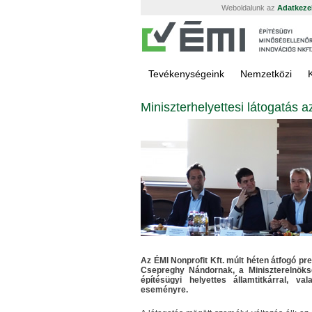
Weboldalunk az
Adatkezel
Tevékenységeink
Nemzetközi
Miniszterhelyettesi látogatás a
Az ÉMI Nonprofit Kft. múlt héten átfogó p
Csepreghy Nándornak, a Miniszterelnöksé
építésügyi helyettes államtitkárral, v
eseményre.