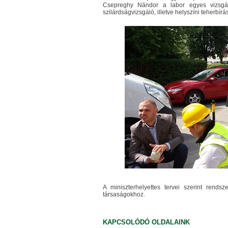
Csepreghy Nándor a labor egyes vizsgá
szilárdságvizsgáló, illetve helyszíni teherb
A miniszterhelyettes tervei szerint rends
társaságokhoz.
KAPCSOLÓDÓ OLDALAINK