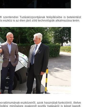
 szentendrei Tudásközpontjának felépítésébe is betekintést
s eszköz is az élen járó zöld technológiák alkalmazása terén.
oratóriumának eszközeiről, azok használati funkcióiról, illetve
 építési minőségre gyakorolt pozitív hatásáról is képet kapott.