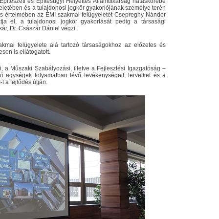
 Építészeti és Építésügyi Helyettes Államtitkárság hatáskörébe
eletében és a tulajdonosi jogkör gyakorlójának személye terén
ntés értelmében az ÉMI szakmai felügyeletét Csepreghy Nándor
látja el, a tulajdonosi jogkör gyakorlását pedig a társasági
tkár, Dr. Császár Dániel végzi.
kmai felügyelete alá tartozó társaságokhoz az előzetes és
en is ellátogatott.
a Műszaki Szabályozási, illetve a Fejlesztési Igazgatóság –
ozó egységek folyamatban lévő tevékenységeit, terveiket és a
t a fejlődés útján.