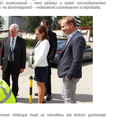
ló eszközeinek – mint például a beton roncsolásmentes
írás- és tömörségmérő – működését személyesen is kipróbálta.
zeresen ellátogat majd az irányítása alá tartozó gazdasági