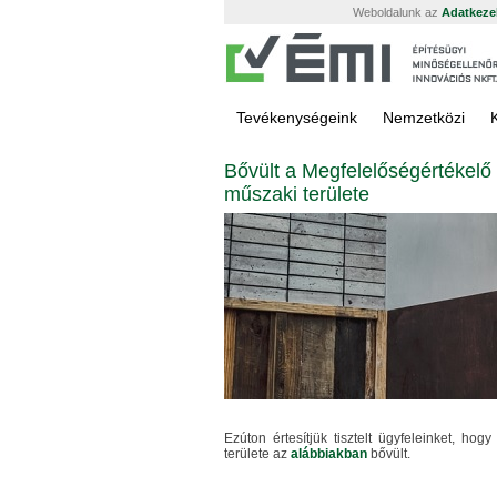
Weboldalunk az
Adatkezel
Tevékenységeink
Nemzetközi
Bővült a Megfelelőségértékelő 
műszaki területe
Ezúton értesítjük tisztelt ügyfeleinket, hog
területe az
alábbiakban
bővült.