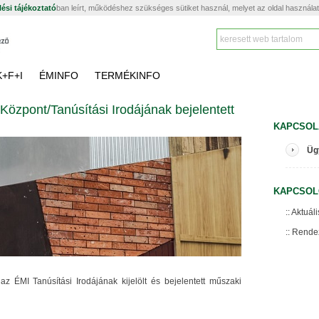
ési tájékoztató
ban leírt, működéshez szükséges sütiket használ, melyet az oldal használa
K+F+I
ÉMINFO
TERMÉKINFO
Központ/Tanúsítási Irodájának bejelentett
KAPCSOL
Üg
KAPCSOL
Aktuáli
Rende
y az ÉMI Tanúsítási Irodájának kijelölt és bejelentett műszaki