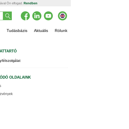
tával Ön elfogad.
Rendben
Tudásbázis
Aktuális
Rólunk
ATTARTÓ
yfélszolgálat
ÓDÓ OLDALAINK
s
zvények