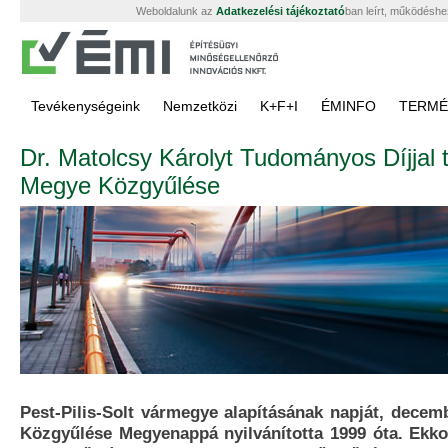
Weboldalunk az
Adatkezelési tájékoztató
ban leírt, működéshe
Tevékenységeink
Nemzetközi
K+F+I
ÉMINFO
TERMÉ
Dr. Matolcsy Károlyt Tudományos Díjjal t
Megye Közgyűlése
Pest-Pilis-Solt vármegye alapításának napját, decem
Közgyűlése Megyenappá nyilvánította 1999 óta. Ekko