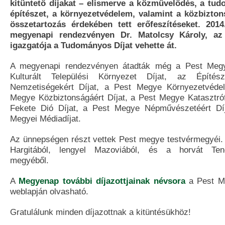
kitüntető díjakat – elismerve a közművelődés, a tud
építészet, a környezetvédelem, valamint a közbizton
összetartozás érdekében tett erőfeszítéseket. 201
megyenapi rendezvényen Dr. Matolcsy Károly, az
igazgatója a Tudományos Díjat vehette át.
A megyenapi rendezvényen átadták még a Pest Megy
Kulturált Települési Környezet Díjat, az Építész
Nemzetiségekért Díjat, a Pest Megye Környezetvédel
Megye Közbiztonságáért Díjat, a Pest Megye Katasztróf
Fekete Dió Díjat, a Pest Megye Népművészetéért Díj
Megyei Médiadíjat.
Az ünnepségen részt vettek Pest megye testvérmegyéi. 
Hargitából, lengyel Mazoviából, és a horvát Teng
megyéből.
A
Megyenap további díjazottjainak névsora
a Pest M
weblapján olvasható.
Gratulálunk minden díjazottnak a kitüntésükhöz!