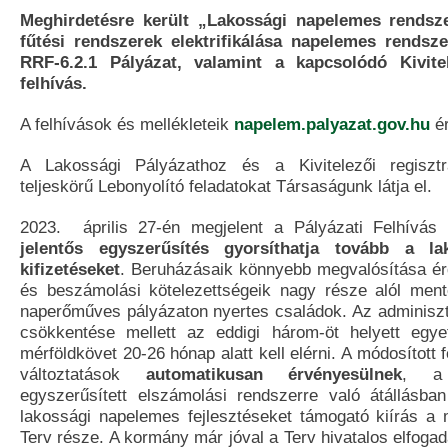
Meghirdetésre került „Lakossági napelemes rendsz
fűtési rendszerek elektrifikálása napelemes rendsz
RRF-6.2.1 Pályázat, valamint a kapcsolódó Kivitel
felhívás.
A felhívások és mellékleteik
napelem.palyazat.gov.hu
ér
A Lakossági Pályázathoz és a Kivitelezői regisztr
teljeskörű Lebonyolító feladatokat Társaságunk látja el.
2023. április 27-én megjelent a Pályázati Felhívás
jelentős egyszerűsítés gyorsíthatja tovább a l
kifizetéseket
. Beruházásaik könnyebb megvalósítása é
és beszámolási kötelezettségeik nagy része alól ment
naperőműves pályázaton nyertes családok. Az adminiszt
csökkentése mellett az eddigi három-öt helyett egy
mérföldkövet 20-26 hónap alatt kell elérni. A módosított 
változtatások
automatikusan érvényesülnek
, a 
egyszerűsített elszámolási rendszerre való átállásba
lakossági napelemes fejlesztéseket támogató kiírás a m
Terv része. A kormány már jóval a Terv hivatalos elfogad