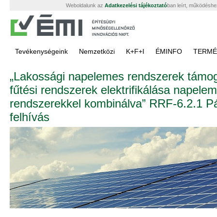
Weboldalunk az
Adatkezelési tájékoztató
ban leírt, működéshe
Tevékenységeink
Nemzetközi
K+F+I
ÉMINFO
TERMÉ
„Lakossági napelemes rendszerek támo
fűtési rendszerek elektrifikálása napele
rendszerekkel kombinálva” RRF-6.2.1 Pá
felhívás