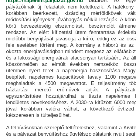
https://napelem.palyazat.gov.hu
oldalon.
Az egys
pályázóknak új feladatuk nem keletkezik. A hatékony
korábban beérkezett, kizárólag mérföldkövek válto
módosítási igényeket jóváhagyás nélkül lezárják. A könnyí
körű bevezetéséig elszámolást, beszámolót átmen
rendszer. Az elért kifizetési ütem fenntartása érdeké
mielőbbi benyújtását javasolja a kiíró, eddig ez az ös
fele esetében történt meg. A kormány a háború és az 
okozta energiaválságban mindent megtesz az ellátásbi
és a lakossági energiaárak alacsonyan tartásáért. Az á
köszönhetően az elmúlt években nemzetközi össz
ütemben nyert teret a napenergia hasznosítása Magy
beépített napelemes kapacitások tavaly 1100 megawa
meghaladták a 4500 megawattot. E teljesítmény tö
háztartási méretű erőművek adják. A pályázat
egyszerűsítése hozzájárulhat a tiszta napelemes k
lendületes növekedéséhez. A 2030-ra kitűzött 6000 me
jóval korábban valóra válhat, a következő évtized
kétszeresen is túlteljesülhet.
A felhívásokban szereplő feltételekhez, valamint a Kivite
és a pályázat benyújtáshoz ügyfélszolgálatunk nyújt segí