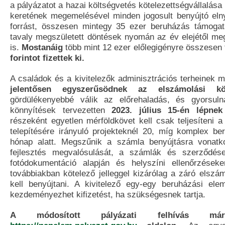
a pályázatot a hazai költségvetés kötelezettségvállalása 
keretének megemelésével minden jogosult benyújtó eln
forrást, összesen mintegy 35 ezer beruházás támogat
tavaly megszületett döntések nyomán az év elejétől meg
is.
Mostanáig
több mint 12 ezer előlegigényre összesen
forintot fizettek ki.
A családok és a kivitelezők adminisztrációs terheinek 
jelentősen egyszerűsödnek az elszámolási köt
gördülékenyebbé válik az előrehaladás, és gyorsuln
könnyítések tervezetten
2023. július 15-én lépnek
részeként egyetlen mérföldkövet kell csak teljesíteni 
telepítésére irányuló projekteknél 20, míg komplex b
hónap alatt. Megszűnik a számla benyújtásra vonatko
fejlesztés megvalósulását, a számlák és szerződése
fotódokumentáció alapján és helyszíni ellenőrzése
továbbiakban kötelező jelleggel kizárólag a záró elszá
kell benyújtani. A kivitelező egy-egy beruházási ele
kezdeményezhet kifizetést, ha szükségesnek tartja.
A módosított pályázati felhívás m