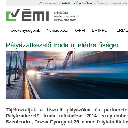
Weboldalunk az
Adatkezelési tájékoztató
ban leírt, működéshe
Tevékenységeink
Nemzetközi
K+F+I
ÉMINFO
TERMÉ
Pályázatkezelő Iroda új elérhetőségei
Tájékoztatjuk a tisztelt pályázókat és partnere
Pályázatkezelő Iroda működése 2014. szeptember
Szentendre, Dózsa György út 26. címen folytatódik to