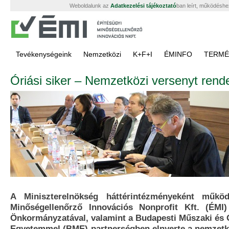
Weboldalunk az
Adatkezelési tájékoztató
ban leírt, működéshe
Tevékenységeink
Nemzetközi
K+F+I
ÉMINFO
TERMÉ
Óriási siker – Nemzetközi versenyt ren
A Miniszterelnökség háttérintézményeként műkö
Minőségellenőrző Innovációs Nonprofit Kft. (ÉMI
Önkormányzatával, valamint a Budapesti Műszaki és
Egyetemmel (BME) partnerségben elnyerte a nemzetk