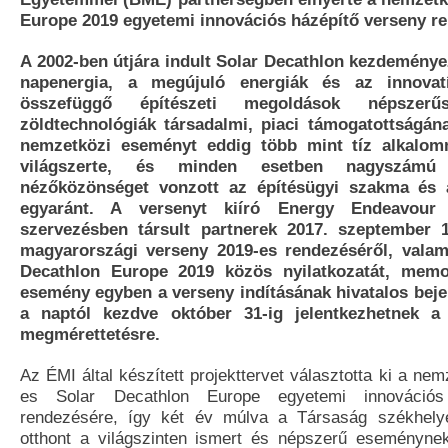
Europe 2019 egyetemi innovációs házépítő verseny re
A 2002-ben útjára indult Solar Decathlon kezdeménye
napenergia, a megújuló energiák és az innovatí
összefüggő építészeti megoldások népszerűs
zöldtechnológiák társadalmi, piaci támogatottságá
nemzetközi eseményt eddig több mint tíz alkalo
világszerte, és minden esetben nagyszám
nézőközönséget vonzott az építésügyi szakma és 
egyaránt. A versenyt kiíró Energy Endeavour
szervezésben társult partnerek 2017. szeptember 1
magyarországi verseny 2019-es rendezéséről, valami
Decathlon Europe 2019 közös nyilatkozatát, mem
esemény egyben a verseny indításának hivatalos bejele
a naptól kezdve október 31-ig jelentkezhetnek a
megmérettetésre.
Az ÉMI által készített projekttervet választotta ki a nem
es Solar Decathlon Europe egyetemi innovációs
rendezésére, így két év múlva a Társaság székhely
otthont a világszinten ismert és népszerű eseményne