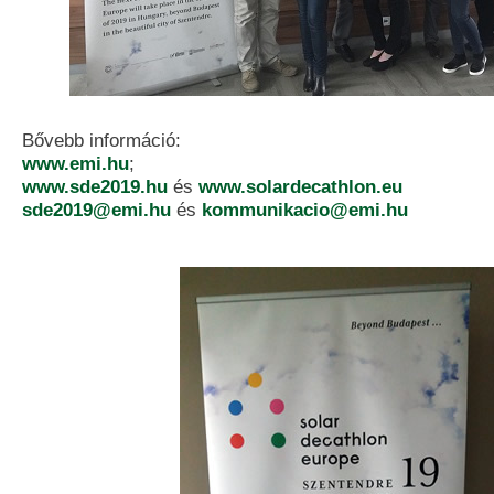
Bővebb információ:
www.emi.hu
;
www.sde2019.hu
és
www.solardecathlon.eu
sde2019@emi.hu
és
kommunikacio@emi.hu