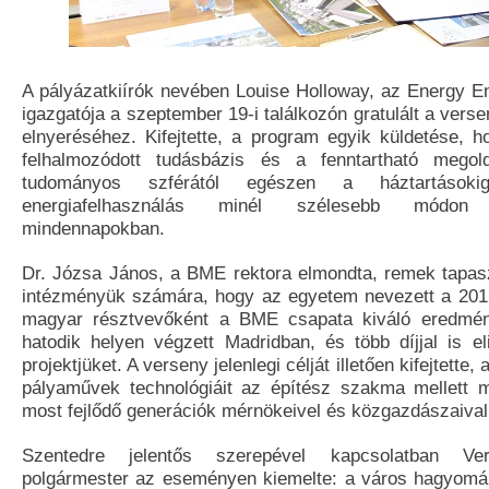
A pályázatkiírók nevében Louise Holloway, az Energy E
igazgatója a szeptember 19-i találkozón gratulált a vers
elnyeréséhez. Kifejtette, a program egyik küldetése, 
felhalmozódott tudásbázis és a fenntartható megol
tudományos szférától egészen a háztartások
energiafelhasználás minél szélesebb módon
mindennapokban.
Dr. Józsa János, a BME rektora elmondta, remek tapasz
intézményük számára, hogy az egyetem nevezett a 201
magyar résztvevőként a BME csapata kiváló eredmén
hatodik helyen végzett Madridban, és több díjjal is 
projektjüket. A verseny jelenlegi célját illetően kifejtett
pályaművek technológiáit az építész szakma mellett m
most fejlődő generációk mérnökeivel és közgazdászaival
Szentedre jelentős szerepével kapcsolatban Ver
polgármester az eseményen kiemelte: a város hagyomá