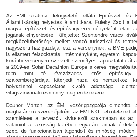
Az ÉMI szakmai felügyeletét ellátó Építészeti és É
Államtitkárság helyettes államtitkára, Füleky Zsolt a t
magyar építészet- és építésügy eredményeként tekint 
jogának elnyerésére. Kifejtette: Szentendre város kivá
megközelíthetősége mellett vonzó turisztikai és termés
nagyszerű házigazdája lesz a versenynek, a BME pedi
is elismert felsőoktatási intézményként, egyetemi kapcsol
korábbi versenyen szerzett személyes tapasztalata álta
a 2019-es Solar Decathlon Europe sikeres megvalósít
több mint fél évszázados, erős építésügyi 
szakembergárdája, kiterjedt hazai és nemzetközi kap
helyszínnel kapcsolatos kiváló adottságai jelent
világszínvonalú esemény megrendezésére.
Dauner Márton, az ÉMI vezérigazgatója elmondta: 
meghatározó szereplőjeként az ÉMI NKft. elkötelezett a
szemléletet a tervezői, kivitelezői szakmában és az 
valamint a lakosság körében egyaránt annak érdeké
szép, de funkcionálisan átgondolt és minőségi módon ki