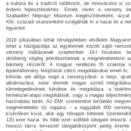
a kultúra és a tradíció találkozik, de innovációra is 
érdemi fejlesztésekhez. Ennek révén a verseny é
Szabadtéri Néprajzi Múzeum kiegészítéseként, azza
XXI. századi skanzenként szolgálnák ki a hazai és a ne
egyaránt.
2019 júliusában tehát térségünkben elsőként Magyaro
lehet a házigazdája az egyetemek között zajló nemze
verseny indításának szeptember 19-i hivatalos bej
októberig végéig jelentkezhetnek a megmérettetésre 
bármely részéről. A magyar rendezés fő szakmai 
épületállomány felújítását célzó megoldásokat emeli ki
kihívás elé állítja majd a versenyzőket: a helyi, újra
alkalmazása, solar elemek magas szintű integrálása
túlmelegedésének kérdése és megoldása, a bioklim
természet-alapú megoldások, vagy a magas teljesítmé
használata terén. Az ÉMI szentendrei területén megre
megmérettetés tíz napjára – a nagyjából 400 versen
kísérőiken kívül, akik egy hónapot töltenek Szentendr
120 ezer hazai, és több ezer külföldi látogató érkezik. 
hosszú távra tervezett látogatóközpont pedig évente