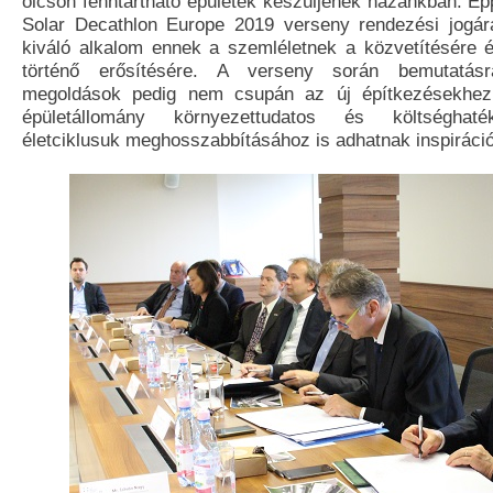
olcsón fenntartható épületek készüljenek hazánkban. Ép
Solar Decathlon Europe 2019 verseny rendezési jogá
kiváló alkalom ennek a szemléletnek a közvetítésére 
történő erősítésére. A verseny során bemutatásr
megoldások pedig nem csupán az új építkezésekhe
épületállomány környezettudatos és költséghaték
életciklusuk meghosszabbításához is adhatnak inspiráció