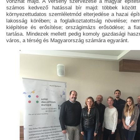
vonzhat majd. A verseny szervezése a magyar építésü
számos kedvező hatással bír majd: többek között a
környezettudatos szemléletmód elterjedése a hazai épít
lakosság körében; a foglalkoztatottság növelése; ne
kiépítése és erősítése; országimázs erősödése; a fia
tartása. Mindezek mellett pedig komoly gazdasági haszn
város, a térség és Magyarország számára egyaránt.