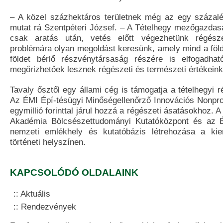
– A közel százhektáros területnek még az egy százalé
mutat rá Szentpéteri József. – A Tételhegy mezőgazdasá
csak aratás után, vetés előtt végezhetünk régész
problémára olyan megoldást keresünk, amely mind a föld
földet bérlő részvénytársaság részére is elfogadhat
megőrizhetőek lesznek régészeti és természeti értékeink
Tavaly ősztől egy állami cég is támogatja a tételhegyi ré
Az ÉMI Épí-tésügyi Minőségellenőrző Innovációs Nonprofi
egymillió forinttal járul hozzá a régészeti ásatásokhoz
Akadémia Bölcsészettudományi Kutatóközpont és az ÉM
nemzeti emlékhely és kutatóbázis létrehozása a kie
történeti helyszínen.
KAPCSOLÓDÓ OLDALAINK
Aktuális
Rendezvények