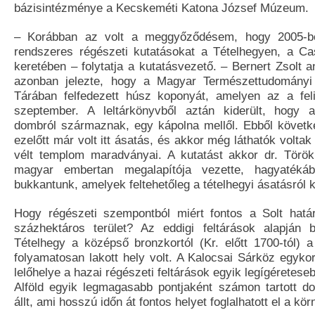
bázisintézménye a Kecskeméti Katona József Múzeum.
– Korábban az volt a meggyőződésem, hogy 2005-b
rendszeres régészeti kutatásokat a Tételhegyen, a C
keretében – folytatja a kutatásvezető. – Bernert Zsolt 
azonban jelezte, hogy a Magyar Természettudomány
Tárában felfedezett húsz koponyát, amelyen az a felir
szeptember. A leltárkönyvből aztán kiderült, hogy a
dombról származnak, egy kápolna mellől. Ebből követk
ezelőtt már volt itt ásatás, és akkor még láthatók volta
vélt templom maradványai. A kutatást akkor dr. Török
magyar embertan megalapítója vezette, hagyatékáb
bukkantunk, amelyek feltehetőleg a tételhegyi ásatásról 
Hogy régészeti szempontból miért fontos a Solt hatá
százhektáros terület? Az eddigi feltárások alapján 
Tételhegy a középső bronzkortól (Kr. előtt 1700-tól) a
folyamatosan lakott hely volt. A Kalocsai Sárköz egyko
lelőhelye a hazai régészeti feltárások egyik legígéretese
Alföld egyik legmagasabb pontjaként számon tartott d
állt, ami hosszú időn át fontos helyet foglalhatott el a kö