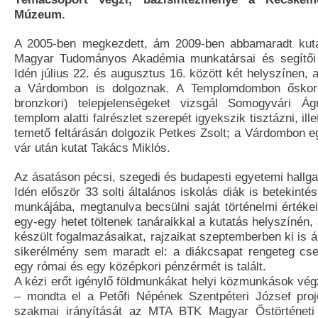
Múzeum.
A 2005-ben megkezdett, ám 2009-ben abbamaradt kutat
Magyar Tudományos Akadémia munkatársai és segítői a
Idén július 22. és augusztus 16. között két helyszínen
a Várdombon is dolgoznak. A Templomdombon őskor
bronzkori) telepjelenségeket vizsgál Somogyvári Á
templom alatti falrészlet szerepét igyekszik tisztázni, ill
temető feltárásán dolgozik Petkes Zsolt; a Várdombon egy
vár után kutat Takács Miklós.
Az ásatáson pécsi, szegedi és budapesti egyetemi hallga
Idén először 33 solti általános iskolás diák is betekinté
munkájába, megtanulva becsülni saját történelmi értékei
egy-egy hetet töltenek tanáraikkal a kutatás helyszínén,
készült fogalmazásaikat, rajzaikat szeptemberben ki is ál
sikerélmény sem maradt el: a diákcsapat rengeteg cse
egy római és egy középkori pénzérmét is talált.
A kézi erőt igénylő földmunkákat helyi közmunkások vég
– mondta el a Petőfi Népének Szentpéteri József proj
szakmai irányítását az MTA BTK Magyar Őstörténeti