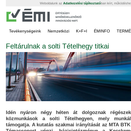
Weboldalunk az
Adatkezelési tájékoztató
ban leírt, működéshe
Tevékenységeink
Nemzetközi
K+F+I
ÉMINFO
TERMÉ
Feltárulnak a solti Tételhegy titkai
Idén nyáron négy héten át dolgoznak régészek
közmunkások a solti Tételhegyen, mely munká
támogatja. A kutatás szakmai irányítását az MTA BTK
Témacsoport végzi, bázisintézménye a Kecskem