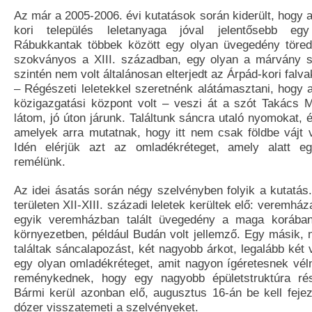
Az már a 2005-2006. évi kutatások során kiderült, hogy az
kori település leletanyaga jóval jelentősebb egy 
Rábukkantak többek között egy olyan üvegedény töred
szokványos a XIII. században, egy olyan a márvány sí
szintén nem volt általánosan elterjedt az Árpád-kori fal
– Régészeti leletekkel szeretnénk alátámasztani, hogy 
közigazgatási központ volt – veszi át a szót Takács 
látom, jó úton járunk. Találtunk sáncra utaló nyomokat,
amelyek arra mutatnak, hogy itt nem csak földbe vájt 
Idén elérjük azt az omladékréteget, amely alatt e
remélünk.
Az idei ásatás során négy szelvényben folyik a kutatás.
területen XII-XIII. századi leletek kerültek elő: veremhá
egyik veremházban talált üvegedény a maga korában
környezetben, például Budán volt jellemző. Egy másik,
találtak sáncalapozást, két nagyobb árkot, legalább két
egy olyan omladékréteget, amit nagyon ígéretesnek vél
reménykednek, hogy egy nagyobb épületstruktúra ré
Bármi kerül azonban elő, augusztus 16-án be kell feje
dózer visszatemeti a szelvényeket.