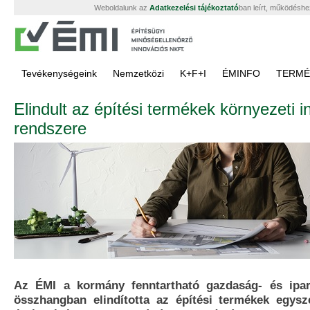
Weboldalunk az
Adatkezelési tájékoztató
ban leírt, működéshe
Tevékenységeink
Nemzetközi
K+F+I
ÉMINFO
TERMÉ
Elindult az építési termékek környezeti 
rendszere
Az ÉMI a kormány fenntartható gazdaság- és iparfe
összhangban elindította az építési termékek egysze