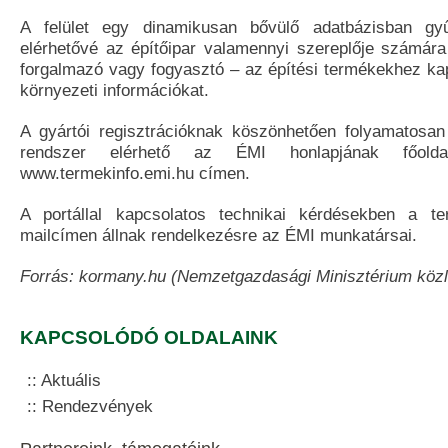
A felület egy dinamikusan bővülő adatbázisban gyű
elérhetővé az építőipar valamennyi szereplője számára
forgalmazó vagy fogyasztó – az építési termékekhez k
környezeti információkat.
A gyártói regisztrációknak köszönhetően folyamatosan 
rendszer elérhető az ÉMI honlapjának főolda
www.termekinfo.emi.hu címen.
A portállal kapcsolatos technikai kérdésekben a t
mailcímen állnak rendelkezésre az ÉMI munkatársai.
Forrás: kormany.hu (Nemzetgazdasági Minisztérium köz
KAPCSOLÓDÓ OLDALAINK
Aktuális
Rendezvények