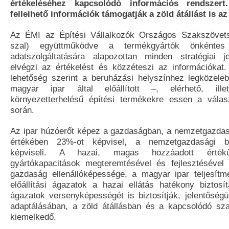
értékeléséhez kapcsolódó információs rendszert
fellelhető információk támogatják a zöld átállást is a
Az ÉMI az Építési Vállalkozók Országos Szakszövet
szal) együttműködve a termékgyártók önkéntes 
adatszolgáltatására alapozottan minden stratégiai j
elvégzi az értékelést és közzéteszi az információkat
lehetőség szerint a beruházási helyszínhez legközeleb
magyar ipar által előállított –, elérhető, ille
környezetterhelésű építési termékekre essen a vála
során.
Az ipar húzóerőt képez a gazdaságban, a nemzetgazdas
értékében 23%-ot képvisel, a nemzetgazdasági b
képviseli. A hazai, magas hozzáadott értékű
gyártókapacitások megteremtésével és fejlesztésével
gazdaság ellenállóképessége, a magyar ipar teljesít
előállítási ágazatok a hazai ellátás hatékony biztos
ágazatok versenyképességét is biztosítják, jelentőségü
adaptálásában, a zöld átállásban és a kapcsolódó sz
kiemelkedő.