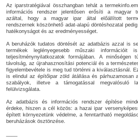
Az iparstratégiával összhangban tehát a termekinfo.emi
információs rendszer jelentősen erősíti a magyar tu
azáltal, hogy a magyar ipar által előállított ter
rendszernek köszönhető adat-alapú döntéshozatal pedig 
hatékonyságot és az eredményességet.
A beruházók tudatos döntését az adatbázis azzal is seg
termékek leglényegesebb műszaki információit is 
teljesítménynyilatkozatok formájában. A minőségen tú
távolság, az újrahasznosítási potenciál és a természet
figyelembevétele is meg tud történni a kiválasztásnál.
is elindul az építőipar zöld átállása és párhuzamosan 
szabályok, illetve a támogatással megvalósuló l
felülvizsgálata.
Az adatbázis és információs rendszer építése mind
érdeke, hiszen a cél közös: a hazai ipar versenyképes
épített környezetünk védelme, a fenntartható megoldáso
beruházások ösztönzése.
____