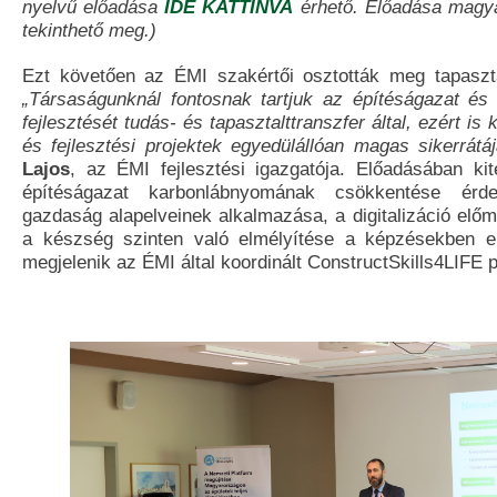
nyelvű előadása
IDE KATTINVA
érhető. Előadása magy
tekinthető meg.)
Ezt követően az ÉMI szakértői osztották meg tapaszt
„Társaságunknál fontosnak tartjuk az építéságazat és 
fejlesztését tudás- és tapasztalttranszfer által, ezért is
és fejlesztési projektek egyedülállóan magas sikerrátáj
Lajos
, az ÉMI fejlesztési igazgatója. Előadásában kit
építéságazat karbonlábnyomának csökkentése érd
gazdaság alapelveinek alkalmazása, a digitalizáció elő
a készség szinten való elmélyítése a képzésekben el
megjelenik az ÉMI által koordinált ConstructSkills4LIFE 