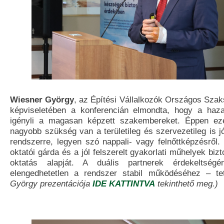
Wiesner György
, az Építési Vállalkozók Országos Sz
képviseletében a konferencián elmondta, hogy a haza
igényli a magasan képzett szakembereket. Éppen ezé
nagyobb szükség van a területileg és szervezetileg is j
rendszerre, legyen szó nappali- vagy felnőttképzésről. 
oktatói gárda és a jól felszerelt gyakorlati műhelyek biz
oktatás alapját. A duális partnerek érdekeltségé
elengedhetetlen a rendszer stabil működéséhez – t
György prezentációja
IDE KATTINTVA
tekinthető meg.)