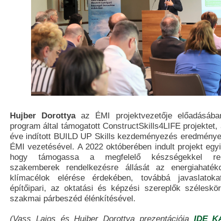
Hujber Dorottya
az ÉMI projektvezetője előadásába
program által támogatott ConstructSkills4LIFE projektet, 
éve indított BUILD UP Skills kezdeményezés eredménye
ÉMI vezetésével. A 2022 októberében indult projekt egyi
hogy támogassa a megfelelő készségekkel rend
szakemberek rendelkezésre állását az energiahaték
klímacélok elérése érdekében, továbbá javaslatok
építőipari, az oktatási és képzési szereplők szélesk
szakmai párbeszéd élénkítésével.
(Vass Lajos és Hujber Dorottya prezentációja
IDE K