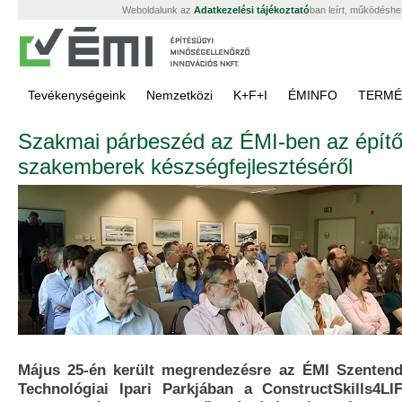
Weboldalunk az
Adatkezelési tájékoztató
ban leírt, működéshe
Tevékenységeink
Nemzetközi
K+F+I
ÉMINFO
TERMÉ
Szakmai párbeszéd az ÉMI-ben az építői
szakemberek készségfejlesztéséről
Május 25-én került megrendezésre az ÉMI Szenten
Technológiai Ipari Parkjában a ConstructSkills4LI