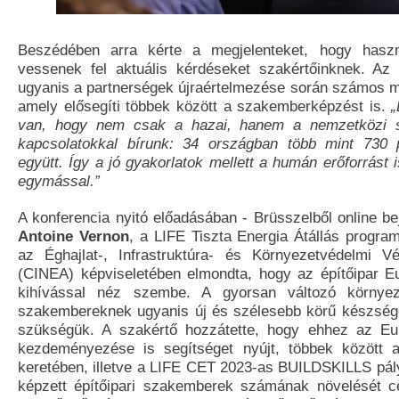
Beszédében arra kérte a megjelenteket, hogy haszn
vessenek fel aktuális kérdéseket szakértőinknek. Az 
ugyanis a partnerségek újraértelmezése során számos me
amely elősegíti többek között a szakemberképzést is.
„
van, hogy nem csak a hazai, hanem a nemzetközi sz
kapcsolatokkal bírunk: 34 országban több mint 730 
együtt. Így a jó gyakorlatok mellett a humán erőforrást 
egymással.”
A konferencia nyitó előadásában - Brüsszelből online b
Antoine Vernon
, a LIFE Tiszta Energia Átállás progra
az Éghajlat-, Infrastruktúra- és Környezetvédelmi V
(CINEA) képviseletében elmondta, hogy az építőipar 
kihívással néz szembe. A gyorsan változó környeze
szakembereknek ugyanis új és szélesebb körű készsége
szükségük. A szakértő hozzátette, hogy ehhez az Eur
kezdeményezése is segítséget nyújt, többek között 
keretében, illetve a LIFE CET 2023-as BUILDSKILLS pály
képzett építőipari szakemberek számának növelését 