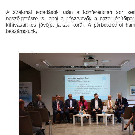
A szakmai előadások után a konferencián sor kerü
beszélgetésre is, ahol a résztvevők a hazai építőipa
kihívásait és jövőjét járták körül. A párbeszédről h
beszámolunk.