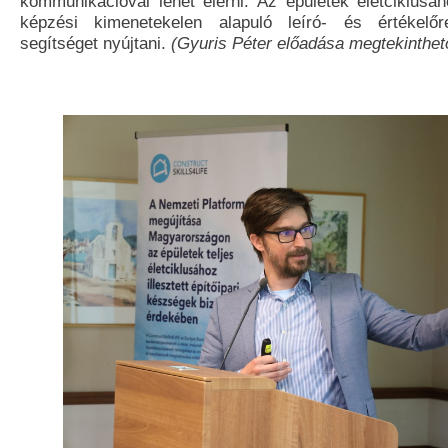
kommunikációval lehet elérni. Az épületek életciklusáh
képzési kimenetekelen alapuló leíró- és értékelő
segítséget nyújtani.
(Gyuris Péter előadása megtekinthe