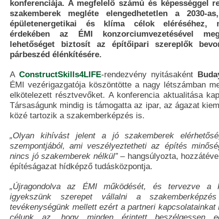
konferenciája. A megfelelő számú és képességgel re
szakemberek megléte elengedhetetlen a 2030-as,
épületenergetikai és klíma célok eléréséhez, 
érdekében az ÉMI konzorciumvezetésével meg
lehetőséget biztosít az építőipari szereplők bev
párbeszéd élénkítésére.
A
ConstructSkills4LIFE
-rendezvény nyitásaként
Buda
ÉMI vezérigazgatója köszöntötte a nagy létszámban meg
elkötelezett résztvevőket. A konferencia aktualitása kap
Társaságunk mindig is támogatta az ipar, az ágazat kieme
közé tartozik a szakemberképzés is.
„Olyan kihívást jelent a jó szakemberek elérhetős
szempontjából, ami veszélyeztetheti az építés minősé
nincs jó szakemberek nélkül”
– hangsúlyozta, hozzátéve
építéságazat hídképző tudásközpontja.
„Újragondolva az ÉMI működését, és tervezve a 
igyekszünk szerepet vállalni a szakemberképzés
tevékenységünk mellett ezért a partneri kapcsolatainkat 
célunk az, hogy minden érintett beszélgessen 