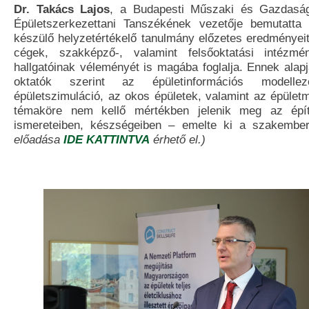
Dr. Takács Lajos
, a Budapesti Műszaki és Gazdasá
Épületszerkezettani Tanszékének vezetője bemutatta 
készülő helyzetértékelő tanulmány előzetes eredményeit
cégek, szakképző-, valamint felsőoktatási intézmé
hallgatóinak véleményét is magába foglalja. Ennek alap
oktatók szerint az épületinformációs modell
épületszimuláció, az okos épületek, valamint az épület
témaköre nem kellő mértékben jelenik meg az épít
ismereteiben, készségeiben – emelte ki a szakembe
előadása
IDE KATTINTVA
érhető el.)