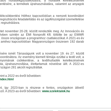
datos hulladékgazdálkodásra, a hulladék keletkezésének
entésére, a termékek újrahasználatára, valamint az anyagok
dékcsökkentési Héthez kapcsolódóan a nemzeti koordinátori
 regisztrációs feladatellátás és az ügyfélszolgálat üzemeltetése
regisztrálásra.
tet november 20-28. között rendezték meg. Az Innovációs és
 évben szintén az ÉMI Nonprofit Kft. töltötte be az EWWR
ta össze országosan a programhoz csatlakozókat. A 2021-es év
k, amihez kapcsolódóan Magyarországon összesen 192 darab
ésére ismét Társaságunk volt a november 19. és 27. között
rdinátora. Az esemény kiemelt témája ezúttal a textil volt, a
nyomának csökkentése, a textilhulladék keletkezésének
ta, újrahasznosítása, élettartamuk növelése állt. A 2022-es
zágon 281 akciót regisztráltak.
mint a 2022-es évről bővebben:
index.html
ánt, így 2023-ban is részese e fontos, országokon átívelő
ező. A 2023-as évről bővebben:
www.szelektalok.hu