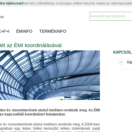
ési tájékoztató
ban leírt, működéshez szükséges sütiket használ, melyet az oldal használa
K+F+I
ÉMINFO
TERMÉKINFO
ét az ÉMI koordinálásával
KAPCSOL
Üg
nden év novemberének utolsó hetében rendezik meg. Az ÉMI
ez kapcsolódó koordinátori feladatokat.
en év novemberének utolsó hetében rendezik meg. A 2009-ben
gokban egy teljes héten keresztül lelkes önkéntesek saját