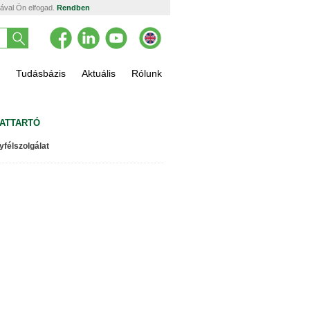
tával Ön elfogad.
Rendben
Tudásbázis
Aktuális
Rólunk
ATTARTÓ
yfélszolgálat