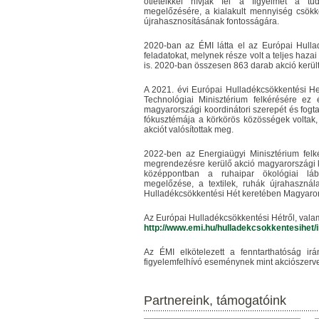
ötleteikkel hívják fel a figyelmet a tu
megelőzésére, a kialakult mennyiség csökk
újrahasznosításának fontosságára.
2020-ban az ÉMI látta el az Európai Hulla
feladatokat, melynek része volt a teljes hazai
is. 2020-ban összesen 863 darab akció került 
A 2021. évi Európai Hulladékcsökkentési He
Technológiai Minisztérium felkérésére ez
magyarországi koordinátori szerepét és fog
fókusztémája a körkörös közösségek volta
akciót valósítottak meg.
2022-ben az Energiaügyi Minisztérium felk
megrendezésre kerülő akció magyarországi koo
középpontban a ruhaipar ökológiai láb
megelőzése, a textilek, ruhák újrahasznála
Hulladékcsökkentési Hét keretében Magyarors
Az Európai Hulladékcsökkentési Hétről, vala
http://www.emi.hu/hulladekcsokkentesihet/
Az ÉMI elkötelezett a fenntarthatóság ir
figyelemfelhívó eseménynek mint akciószerv
Partnereink, támogatóink