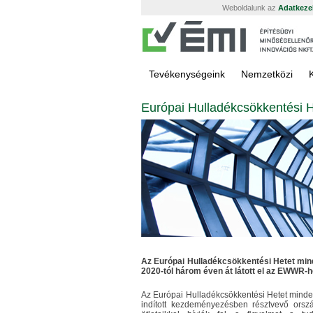
Weboldalunk az
Adatkezel
Tevékenységeink
Nemzetközi
Európai Hulladékcsökkentési H
Az Európai Hulladékcsökkentési Hetet mi
2020-tól három éven át látott el az EWWR-h
Az Európai Hulladékcsökkentési Hetet mind
indított kezdeményezésben résztvevő orszá