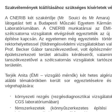
Szakvélemények kiállításához szükséges kísérletek v
A CNERIB két szakértője (Mr Souici és Mr Amara) a
látogatást tett a Budapesti Műszaki Egyetem Kármán
Laboratóriumában. A CNERIB munkatársai az ÉMI
szélcsatorna vizsgálatok elvégzését egyeztették az új a
építése kapcsán. Az egyetemen még egyeztetés történt
rektorhelyettessel (földrengésvédelmi vizsgálatokban va
Prof. Becker Gábor tanszékvezetővel, volt építészmér
épületszerkezeti terület aktuális kérdéseiről, valami
tanszékvezetővel a szélcsatornás vizsgálatok tartósze
területén.
Terjék Anita (ÉMI – vizsgáló mérnők) két hetes algéria
alábbi témakörökben került sor egyeztetésekre és
végrehajtására:
környezeti rezgés (rezgésdiagnosztikai vizsgála
CGS laboratóriumában)
fémszerkezetek (könnyűszerkezetes építési 