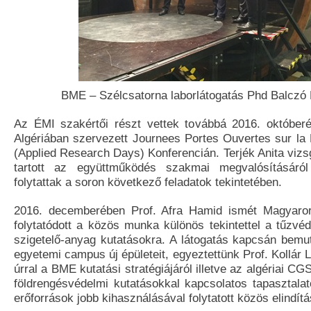
BME – Szélcsatorna laborlátogatás Phd Balczó 
Az ÉMI szakértői részt vettek továbbá 2016. október
Algériában szervezett Journees Portes Ouvertes sur la
(Applied Research Days) Konferencián. Terjék Anita viz
tartott az együttműködés szakmai megvalósításáról
folytattak a soron következő feladatok tekintetében.
2016. decemberében Prof. Afra Hamid ismét Magyarors
folytatódott a közös munka különös tekintettel a tűzvé
szigetelő-anyag kutatásokra. A látogatás kapcsán bemu
egyetemi campus új épületeit, egyeztettünk Prof. Kollár L
úrral a BME kutatási stratégiájáról illetve az algériai C
földrengésvédelmi kutatásokkal kapcsolatos tapasztala
erőforrások jobb kihasználásával folytatott közös elindít