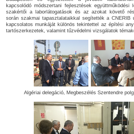
kapcsolódó módszertani fejlesztések együttműködési 
szakértői a laborlátogatások és az azokat követő ré
során szakmai tapasztalataikkal segítették a CNERIB új
kapcsolatos munkáját különös tekintettel az építési any
tartószerkezetek, valamint tűzvédelmi vizsgálatok téma
Algériai delegáció, Megbeszélés Szentendre pol