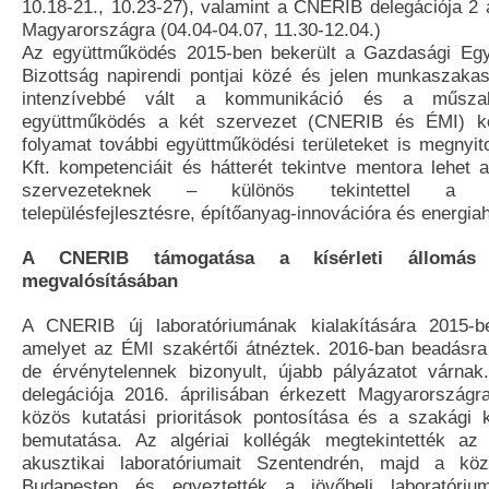
10.18-21., 10.23-27), valamint a CNERIB delegációja 2 
Magyarországra (04.04-04.07, 11.30-12.04.)
Az együttműködés 2015-ben bekerült a Gazdasági Eg
Bizottság napirendi pontjai közé és jelen munkaszaka
intenzívebbé vált a kommunikáció és a műsza
együttműködés a két szervezet (CNERIB és ÉMI) kö
folyamat további együttműködési területeket is megnyit
Kft. kompetenciáit és hátterét tekintve mentora lehet a
szervezeteknek – különös tekintettel a minő
településfejlesztésre, építőanyag-innovációra és energi
A CNERIB támogatása a kísérleti állomás 
megvalósításában
A CNERIB új laboratóriumának kialakítására 2015-be
amelyet az ÉMI szakértői átnéztek. 2016-ban beadásra 
de érvénytelennek bizonyult, újabb pályázatot várna
delegációja 2016. áprilisában érkezett Magyarországr
közös kutatási prioritások pontosítása és a szakági
bemutatása. Az algériai kollégák megtekintették a
akusztikai laboratóriumait Szentendrén, majd a közp
Budapesten és egyeztették a jövőbeli laboratórium