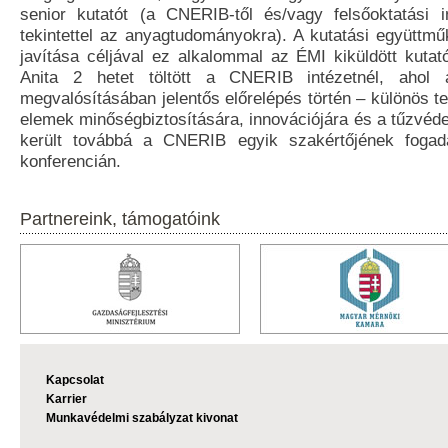
senior kutatót (a CNERIB-től és/vagy felsőoktatási 
tekintettel az anyagtudományokra). A kutatási együttmű
javítása céljával ez alkalommal az ÉMI kiküldött kutat
Anita 2 hetet töltött a CNERIB intézetnél, ahol 
megvalósításában jelentős előrelépés történ – különös tek
elemek minőségbiztosítására, innovációjára és a tűzvéd
került továbbá a CNERIB egyik szakértőjének fo
konferencián.
Partnereink, támogatóink
Kapcsolat
Karrier
Munkavédelmi szabályzat kivonat