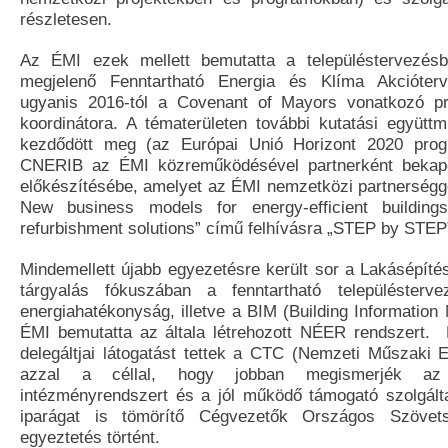
részletesen.
Az ÉMI ezek mellett bemutatta a településtervezésb
megjelenő Fenntartható Energia és Klíma Akcióterv
ugyanis 2016-tól a Covenant of Mayors vonatkozó p
koordinátora. A tématerületen további kutatási együtt
kezdődött meg (az Európai Unió Horizont 2020 prog
CNERIB az ÉMI közreműködésével partnerként bekapc
előkészítésébe, amelyet az ÉMI nemzetközi partnerségg
New business models for energy-efficient building
refurbishment solutions” című felhívásra „STEP by STEP
Mindemellett újabb egyezetésre került sor a Lakásépíté
tárgyalás fókuszában a fenntartható településterv
energiahatékonyság, illetve a BIM (Building Information
ÉMI bemutatta az általa létrehozott NÉER rendszert.
delegáltjai látogatást tettek a CTC (Nemzeti Műszaki E
azzal a céllal, hogy jobban megismerjék az 
intézményrendszert és a jól működő támogató szolgált
iparágat is tömörítő Cégvezetők Országos Szövet
egyeztetés történt.