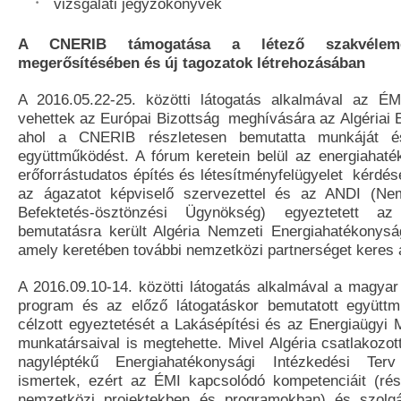
vizsgálati jegyzőkönyvek
A CNERIB támogatása a létező szakvélemé
megerősítésében és új tagozatok létrehozásában
A 2016.05.22-25. közötti látogatás alkalmával az ÉM
vehettek az Európai Bizottság meghívására az Algériai 
ahol a CNERIB részletesen bemutatta munkáját é
együttműködést. A fórum keretein belül az energiahaté
erőforrástudatos építés és létesítményfelügyelet kérdé
az ágazatot képviselő szervezettel és az ANDI (Ne
Befektetés-ösztönzési Ügynökség) egyeztetett 
bemutatásra került Algéria Nemzeti Energiahatékonysá
amely keretében további nemzetközi partnerséget keres 
A 2016.09.10-14. közötti látogatás alkalmával a magyar
program és az előző látogatáskor bemutatott együttm
célzott egyeztetését a Lakásépítési és az Energiaügyi 
munkatársaival is megtehette. Mivel Algéria csatlakozo
nagyléptékű Energiahatékonysági Intézkedési Terv
ismertek, ezért az ÉMI kapcsolódó kompetenciáit (ré
nemzetközi projektekben és programokban) és szolgál