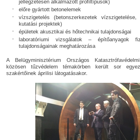
jellegzetesen alkalmazott profiltípusok)
előre gyártott betonelemek
vízszigetelés (betonszerkezetek vízszigetelése,
kutatási projektek)
épületek akusztikai és hőtechnikai tulajdonságai
laboratóriumi vizsgálatok – építőanyagok f
tulajdonságainak meghatározása
A Belügyminisztérium Országos Katasztrófavédelmi
közösen tűzvédelem témakörben került sor egye
szakértőinek áprilisi látogatásakor.