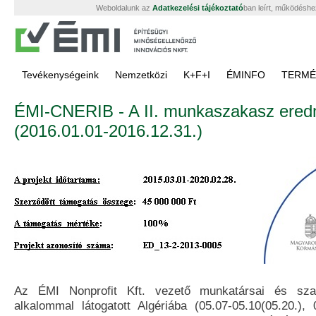
Weboldalunk az
Adatkezelési tájékoztató
ban leírt, működéshe
Tevékenységeink
Nemzetközi
K+F+I
ÉMINFO
TERMÉ
ÉMI-CNERIB - A II. munkaszakasz ered
(2016.01.01-2016.12.31.)
Az ÉMI Nonprofit Kft. vezető munkatársai és sza
alkalommal látogatott Algériába (05.07-05.10(05.20.), 