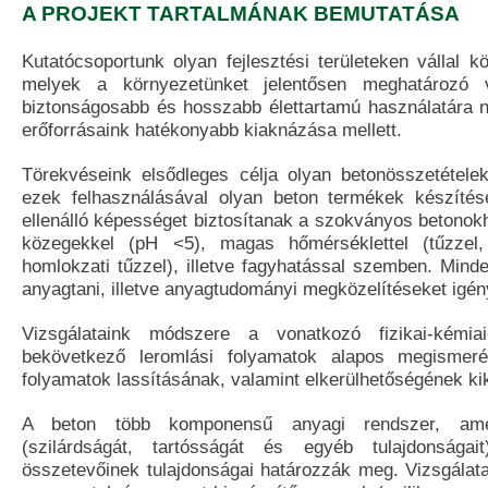
A PROJEKT TARTALMÁNAK BEMUTATÁSA
Kutatócsoportunk olyan fejlesztési területeken vállal k
melyek a környezetünket jelentősen meghatározó v
biztonságosabb és hosszabb élettartamú használatára n
erőforrásaink hatékonyabb kiaknázása mellett.
Törekvéseink elsődleges célja olyan betonösszetételek
ezek felhasználásával olyan beton termékek készíté
ellenálló képességet biztosítanak a szokványos betonok
közegekkel (pH <5), magas hőmérséklettel (tűzzel,
homlokzati tűzzel), illetve fagyhatással szemben. Mind
anyagtani, illetve anyagtudományi megközelítéseket igén
Vizsgálataink módszere a vonatkozó fizikai-kémiai-
bekövetkező leromlási folyamatok alapos megismeré
folyamatok lassításának, valamint elkerülhetőségének ki
A beton több komponensű anyagi rendszer, amel
(szilárdságát, tartósságát és egyéb tulajdonságai
összetevőinek tulajdonságai határozzák meg. Vizsgálata