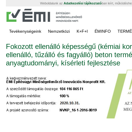
Weboldalunk az
Adatkezelési tájékoztató
ban leírt, működéshe
Tevékenységeink
Nemzetközi
K+F+I
ÉMINFO
TERMÉ
Fokozott ellenálló képességű (kémiai ko
ellenálló, tűzálló és fagyálló) beton term
anyagtudományi, kísérleti fejlesztése