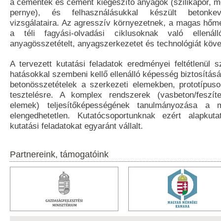
a cementek és cement kiegészítő anyagok (szilikapor, m
pernye), és felhasználásukkal készült betonkev
vizsgálataira. Az agresszív környezetnek, a magas hőmé
a téli fagyási-olvadási ciklusoknak való ellenál
anyagösszetételt, anyagszerkezetet és technológiát köve
A tervezett kutatási feladatok eredményei feltétlenül 
hatásokkal szembeni kellő ellenálló képesség biztosításáh
betonösszetételek a szerkezeti elemekben, prototípus
tesztelésre. A komplex rendszerek (vasbeton/feszíte
elemek) teljesítőképességének tanulmányozása a m
elengedhetetlen. Kutatócsoportunknak ezért alapkuta
kutatási feladatokat egyaránt vállalt.
Partnereink, támogatóink