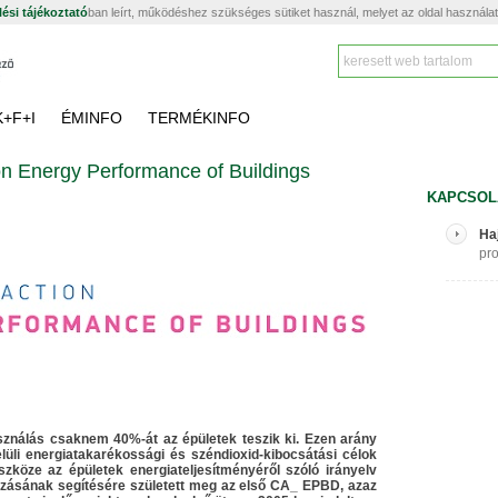
ési tájékoztató
ban leírt, működéshez szükséges sütiket használ, melyet az oldal használa
K+F+I
ÉMINFO
TERMÉKINFO
 Energy Performance of Buildings
KAPCSOL
Ha
pro
asználás csaknem 40%-át az épületek teszik ki. Ezen arány
lüli energiatakarékossági és széndioxid-kibocsátási célok
szköze az épületek energiateljesítményéről szóló irányelv
mazásának segítésére született meg az első CA_ EPBD, azaz