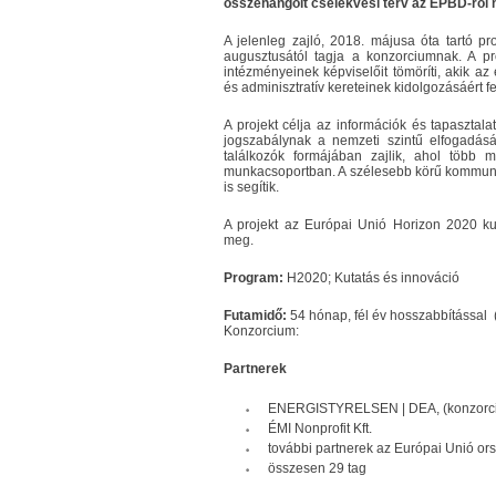
összehangolt cselekvési terv az EPBD-ről n
A jelenleg zajló, 2018. májusa óta tartó pro
augusztusától tagja a konzorciumnak. A pr
intézményeinek képviselőit tömöríti, akik az 
és adminisztratív kereteinek kidolgozásáért 
A projekt célja az információk és tapaszta
jogszabálynak a nemzeti szintű elfogadás
találkozók formájában zajlik, ahol több 
munkacsoportban. A szélesebb körű kommunik
is segítik.
A projekt az Európai Unió Horizon 2020 kut
meg.
Program:
H2020; Kutatás és innováció
Futamidő:
54 hónap, fél év hosszabbítással 
Konzorcium:
Partnerek
ENERGISTYRELSEN | DEA, (konzorci
ÉMI Nonprofit Kft.
további partnerek az Európai Unió or
összesen 29 tag