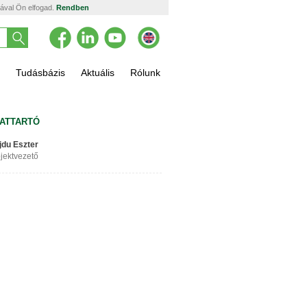
tával Ön elfogad.
Rendben
Tudásbázis
Aktuális
Rólunk
ATTARTÓ
jdu Eszter
jektvezető