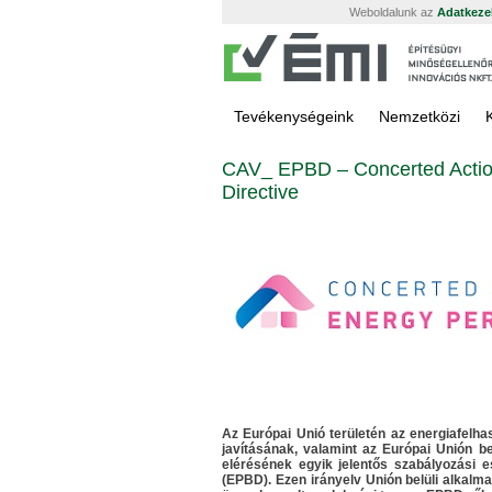
Weboldalunk az
Adatkezel
Tevékenységeink
Nemzetközi
CAV_ EPBD – Concerted Action
Directive
Az Európai Unió területén az energiafelh
javításának, valamint az Európai Unión be
elérésének egyik jelentős szabályozási e
(EPBD). Ezen irányelv Unión belüli alkal