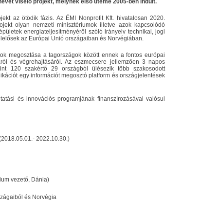
evet viselő projekt, melynek első üteme 2005-ben indult.
jekt az ötödik fázis. Az ÉMI Nonprofit Kft. hivatalosan 2020.
ojekt olyan nemzeti minisztériumok illetve azok kapcsolódó
épületek energiateljesítményéről szóló irányelv technikai, jogi
felelősek az Európai Unió országaiban és Norvégiában.
latok megosztása a tagországok között ennek a fontos európai
áról és végrehajtásáról. Az eszmecsere jellemzően 3 napos
mint 120 szakértő 29 országból ülésezik több szakosodott
ációt egy információt megosztó platform és országjelentések
atási és innovációs programjának finanszírozásával valósul
(2018.05.01.- 2022.10.30.)
um vezető, Dánia)
szágaiból és Norvégia