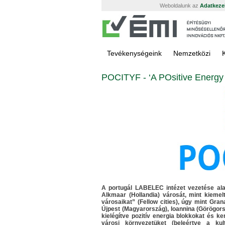
Weboldalunk az
Adatkezel
Tevékenységeink
Nemzetközi
POCITYF - ‘A POsitive Energy
A portugál LABELEC intézet vezetése alat
Alkmaar (Hollandia) városát, mint kiemel
városaikat” (Fellow cities), úgy mint Gran
Újpest (Magyarország), Ioannina (Görögors
kielégítve pozitív energia blokkokat és k
városi környezetüket (beleértve a kul