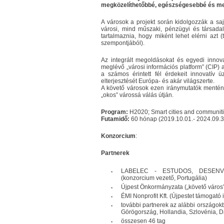
megközelíthetőbbé, egészségesebbé és me
A városok a projekt során kidolgozzák a sa
városi, mind műszaki, pénzügyi és társadalm
tartalmaznia, hogy miként lehet elérni azt (
szempontjából).
Az integrált megoldásokat és egyedi innova
meglévő „városi információs platform” (CIP) 
a számos érintett fél érdekeit innovatív 
elterjesztését Európa- és akár világszerte.
A követő városok ezen iránymutatók mentén 
„okos” várossá válás útján.
Program:
H2020; Smart cities and communit
Futamidő:
60 hónap (2019.10.01.- 2024.09.3
Konzorcium
:
Partnerek
LABELEC - ESTUDOS, DESENV
(konzorcium vezető, Portugália)
Újpest Önkormányzata („követő város”,
ÉMI Nonprofit Kft. (Újpestet támogató
további partnerek az alábbi országok
Görögország, Hollandia, Szlovénia, Dá
összesen 46 tag