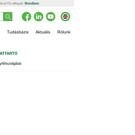
tával Ön elfogad.
Rendben
Tudásbázis
Aktuális
Rólunk
ATTARTÓ
yfélszolgálat