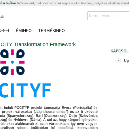
ési tájékoztató
ban leírt, működéshez szükséges sütiket használ, melyet az oldal használa
K+F+I
ÉMINFO
TERMÉKINFO
 CITY Transformation Framework
KAPCSOL
Üg
t indult POCITYF projekt támogatja Evora (Portugália) és
t projekt városokat („Lighthouse cities”) és az ő „követő
ada (Spanyolország), Bari (Olaszország), Celje (Szlovénia),
zág) és Hvidovre (Dánia). A cél az, hogy sürgető igényüket
erületeket alakítsanak ki ezen városokban, így téve vegyes
turálisan védett épületeket is) olcsóbbá, könnyebben