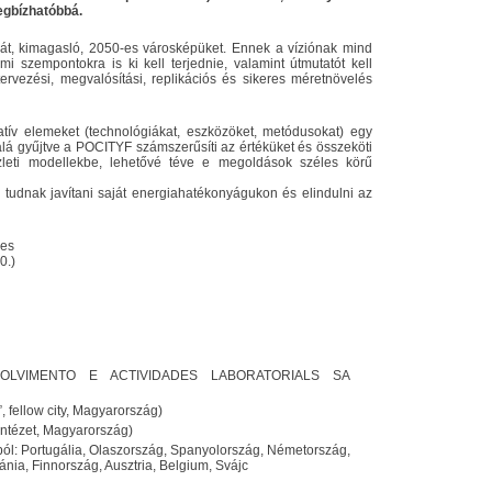
gbízhatóbbá.
ját, kimagasló, 2050-es városképüket. Ennek a víziónak mind
i szempontokra is ki kell terjednie, valamint útmutatót kell
tervezési, megvalósítási, replikációs és sikeres méretnövelés
tív elemeket (technológiákat, eszközöket, metódusokat) egy
alá gyűjtve a POCITYF számszerűsíti az értéküket és összeköti
üzleti modellekbe, lehetővé téve e megoldások széles körű
tudnak javítani saját energiahatékonyágukon és elindulni az
ies
0.)
OLVIMENTO E ACTIVIDADES LABORATORIALS SA
 fellow city, Magyarország)
 intézet, Magyarország)
ból: Portugália, Olaszország, Spanyolország, Németország,
nia, Finnország, Ausztria, Belgium, Svájc