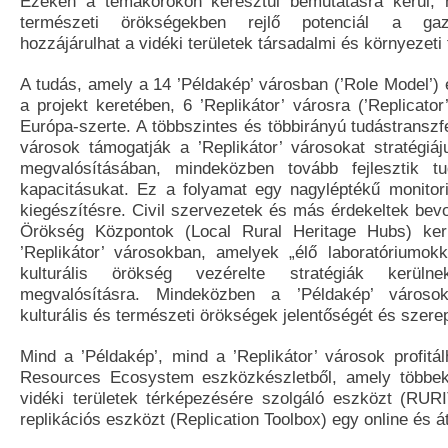
Ezeken a témakörökön keresztül bemutatásra kerül, h
természeti örökségekben rejlő potenciál a gaz
hozzájárulhat a vidéki területek társadalmi és környezeti
A tudás, amely a 14 ’Példakép’ városban (’Role Model’) 
a projekt keretében, 6 ’Replikátor’ városra (’Replicato
Európa-szerte. A többszintes és többirányú tudástranszf
városok támogatják a ’Replikátor’ városokat stratégiáj
megvalósításában, mindeközben tovább fejlesztik t
kapacitásukat. Ez a folyamat egy nagyléptékű monitori
kiegészítésre. Civil szervezetek és más érdekeltek bev
Örökség Központok (Local Rural Heritage Hubs) kerü
’Replikátor’ városokban, amelyek „élő laboratóriumo
kulturális örökség vezérelte stratégiák kerüln
megvalósításra. Mindeközben a ’Példakép’ városo
kulturális és természeti örökségek jelentőségét és szere
Mind a ’Példakép’, mind a ’Replikátor’ városok profi
Resources Ecosystem eszközkészletből, amely többek
vidéki területek térképezésére szolgáló eszközt (RU
replikációs eszközt (Replication Toolbox) egy online és át