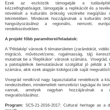
Ezek az eszközök támogatják a tudásépítés
kézzelfoghatóságot, támogatják a replikációt és a tevé
növelését a kulturális örökség vezérelte megújítási 
tekintetében. Mindezek hozzájárulnak a kulturális ör
hangsúlyozásához a regionális, nemzeti, euró
rendelkezésekben.
A projekt főbb paraméterei/feladatok:
A ’Példakép’ városok 6 tématerületen (zarándokút, vidéki 
migráció, művészet/zene, rugalmasság, táj) kereszt
mutatnak be a ’Replikátor’ városok számára. Visegrád, 
a palotajátékok bemutatásával szolgáltat jó példát a 
számára, akik ezek alapján kidolgozzák saját megvalósít
Visegrád rendkívül nagy tapasztalattal rendelkezik a kö
rendezésében, mindemellett nemzetközi tagságai és test
vannak, amelyek nagyban hozzájárulnak a sik
megvalósításához.
Program:
SC5-21-2016-2017: Cultural heritage as a dr