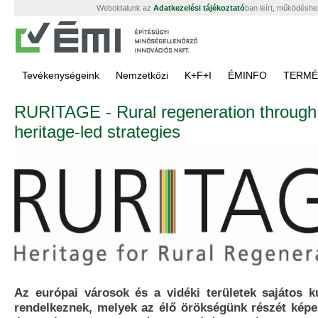
Weboldalunk az
Adatkezelési tájékoztató
ban leírt, működéshe
Tevékenységeink
Nemzetközi
K+F+I
ÉMINFO
TERMÉ
RURITAGE - Rural regeneration through
heritage-led strategies
Az európai városok és a vidéki területek sajátos ku
rendelkeznek, melyek az élő örökségünk részét képe