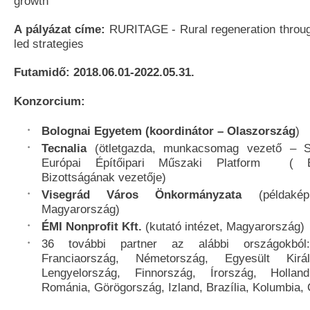
growth
A pályázat címe:
RURITAGE - Rural regeneration throug
led strategies
Futamidő: 2018.06.01-2022.05.31.
Konzorcium:
Bolognai Egyetem (koordinátor – Olaszország
)
Tecnalia
(ötletgazda, munkacsomag vezető – S
Európai Építőipari Műszaki Platform ( E
Bizottságának vezetője)
Visegrád Város Önkormányzata
(példakép
Magyarország)
ÉMI Nonprofit Kft.
(kutató intézet, Magyarország)
36 további partner az alábbi országokból:
Franciaország, Németország, Egyesült Királ
Lengyelország, Finnország, Írország, Holland
Románia, Görögország, Izland, Brazília, Kolumbia, 