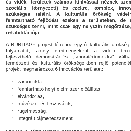
és vidéki területek számos kihívással néznek szem
szociális, környezeti) és ezekre, komplex, inno
szükséges találni. A kulturális örökség védel
fenntartható fejlődést ezeken a területeken, de 
szükséges tenni, mint csak egy helyszín megőrzése, 
rehabilitációja.
A RURITAGE projekt létrehoz egy új kulturális örökség 
folyamatot, amely eredményeként a vidéki terüle
fejleszthető demonstrációs „laboratóriumokká” válh
természeti és kulturális örökségeikben rejlő potenc
projekt meghatározott 6 innovációs területet:
zarándoklat,
fenntartható helyi élelmiszer előállítás,
elvándorlás,
művészet és fesztiválok,
rugalmasság,
integrált tájmenedzsment