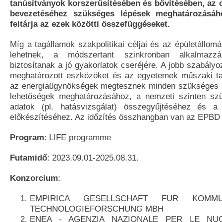
tanúsítványok korszerűsítésében és bővítésében, az 
bevezetéséhez szükséges lépések meghatározásáh
feltárja az ezek közötti összefüggéseket.
Míg a tagállamok szakpolitikai céljai és az épületállomá
lehetnek, a módszertant szinkronban alkalmazzá
biztosítanak a jó gyakorlatok cseréjére. A jobb szabály
meghatározott eszközöket és az egyetemek műszaki ta
az energiaügynökségek megtesznek minden szükséges lé
lehetőségek meghatározásához, a nemzeti szinten sz
adatok (pl. hatásvizsgálat) összegyűjtéséhez és a 
előkészítéséhez. Az időzítés összhangban van az EPBD 
Program
: LIFE programme
Futamidő
: 2023.09.01-2025.08.31.
Konzorcium
:
EMPIRICA GESELLSCHAFT FUR KOMMU
TECHNOLOGIEFORSCHUNG MBH
ENEA - AGENZIA NAZIONALE PER LE NU