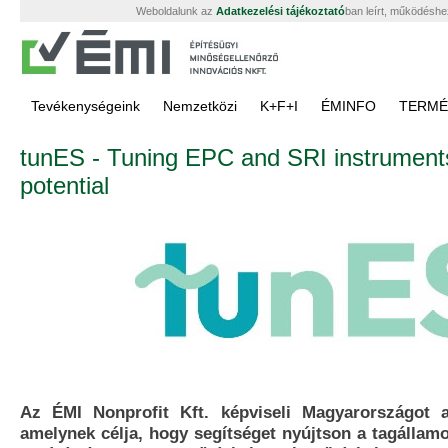
Weboldalunk az
Adatkezelési tájékoztató
ban leírt, működéshe
Tevékenységeink
Nemzetközi
K+F+I
ÉMINFO
TERMÉ
tunES - Tuning EPC and SRI instruments t
potential
Az ÉMI Nonprofit Kft. képviseli Magyarországot 
amelynek célja, hogy segítséget nyújtson a tagállam