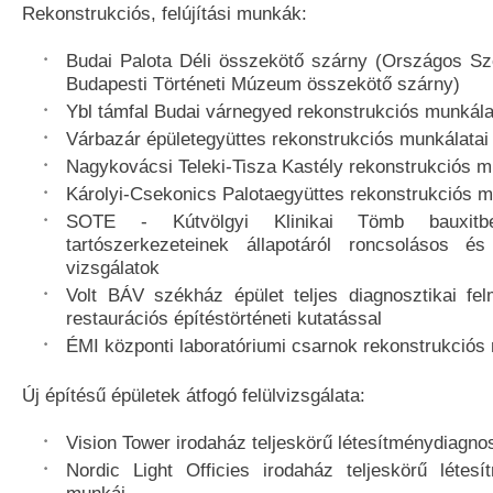
Rekonstrukciós, felújítási munkák:
Budai Palota Déli összekötő szárny (Országos Sz
Budapesti Történeti Múzeum összekötő szárny)
Ybl támfal Budai várnegyed rekonstrukciós munkála
Várbazár épületegyüttes rekonstrukciós munkálatai
Nagykovácsi Teleki-Tisza Kastély rekonstrukciós m
Károlyi-Csekonics Palotaegyüttes rekonstrukciós m
SOTE - Kútvölgyi Klinikai Tömb bauxit
tartószerkezeteinek állapotáról roncsolásos é
vizsgálatok
Volt BÁV székház épület teljes diagnosztikai fe
restaurációs építéstörténeti kutatással
ÉMI központi laboratóriumi csarnok rekonstrukciós
Új építésű épületek átfogó felülvizsgálata:
Vision Tower irodaház teljeskörű létesítménydiagno
Nordic Light Officies irodaház teljeskörű létesí