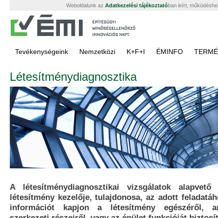
Weboldalunk az
Adatkezelési tájékoztató
ban leírt, működéshe
Tevékenységeink
Nemzetközi
K+F+I
ÉMINFO
TERMÉ
Létesítménydiagnosztika
A létesítménydiagnosztikai vizsgálatok alapvet
létesítmény kezelője, tulajdonosa, az adott feladatá
információt kapjon a létesítmény egészéről, 
szerkezeti részeiről, vagy az épület funkcióját biztos