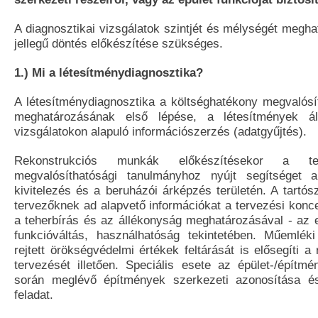
A diagnosztikai vizsgálatok szintjét és mélységét megh
jellegű döntés előkészítése szükséges.
1.) Mi a létesítménydiagnosztika?
A létesítménydiagnosztika a költséghatékony megvalósít
meghatározásának első lépése, a létesítmények áll
vizsgálatokon alapuló információszerzés (adatgyűjtés).
Rekonstrukciós munkák előkészítésekor a te
megvalósíthatósági tanulmányhoz nyújt segítséget a
kivitelezés és a beruházói árképzés területén. A tartós
tervezőknek ad alapvető információkat a tervezési konce
a teherbírás és az állékonyság meghatározásával - az e
funkcióváltás, használhatóság tekintetében. Műemlék
rejtett örökségvédelmi értékek feltárását is elősegíti 
tervezését illetően. Speciális esete az épület-/építmé
során meglévő építmények szerkezeti azonosítása és
feladat.