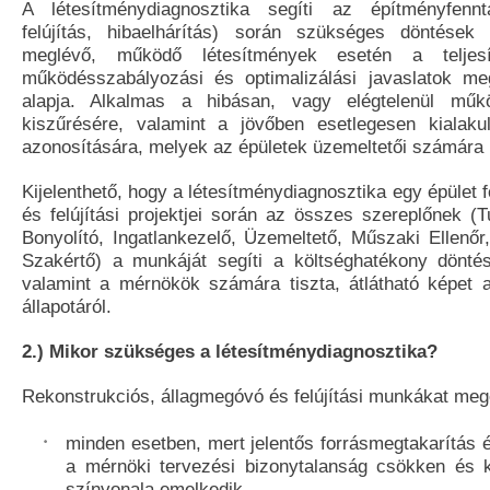
A létesítménydiagnosztika segíti az építményfennta
felújítás, hibaelhárítás) során szükséges döntések 
meglévő, működő létesítmények esetén a teljesít
működésszabályozási és optimalizálási javaslatok m
alapja. Alkalmas a hibásan, vagy elégtelenül műk
kiszűrésére, valamint a jövőben esetlegesen kialaku
azonosítására, melyek az épületek üzemeltetői számára
Kijelenthető, hogy a létesítménydiagnosztika egy épüle
és felújítási projektjei során az összes szereplőnek (
Bonyolító, Ingatlankezelő, Üzemeltető, Műszaki Ellenőr,
Szakértő) a munkáját segíti a költséghatékony dönté
valamint a mérnökök számára tiszta, átlátható képet a
állapotáról.
2.) Mikor szükséges a létesítménydiagnosztika?
Rekonstrukciós, állagmegóvó és felújítási munkákat meg
minden esetben, mert jelentős forrásmegtakarítás é
a mérnöki tervezési bizonytalanság csökken és
színvonala emelkedik.