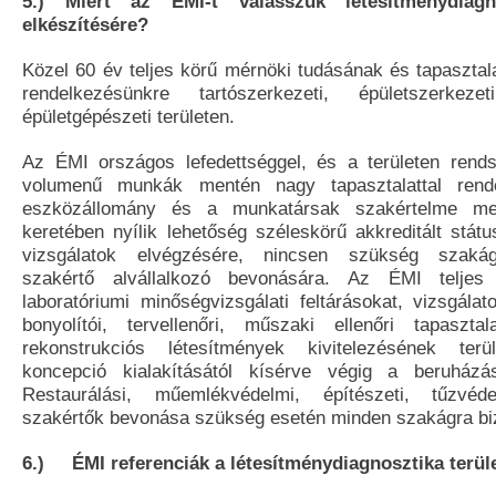
5.) Miért az ÉMI-t válasszuk létesítménydiagno
elkészítésére?
Közel 60 év teljes körű mérnöki tudásának és tapasztal
rendelkezésünkre tartószerkezeti, épületszerkez
épületgépészeti területen.
Az ÉMI országos lefedettséggel, és a területen rend
volumenű munkák mentén nagy tapasztalattal rend
eszközállomány és a munkatársak szakértelme me
keretében nyílik lehetőség széleskörű akkreditált stát
vizsgálatok elvégzésére, nincsen szükség szakág
szakértő alvállalkozó bevonására. Az ÉMI teljes
laboratóriumi minőségvizsgálati feltárásokat, vizsgála
bonyolítói, tervellenőri, műszaki ellenőri tapaszta
rekonstrukciós létesítmények kivitelezésének terü
koncepció kialakításától kísérve végig a beruházás
Restaurálási, műemlékvédelmi, építészeti, tűzvéd
szakértők bevonása szükség esetén minden szakágra bizt
6.) ÉMI referenciák a létesítménydiagnosztika terül