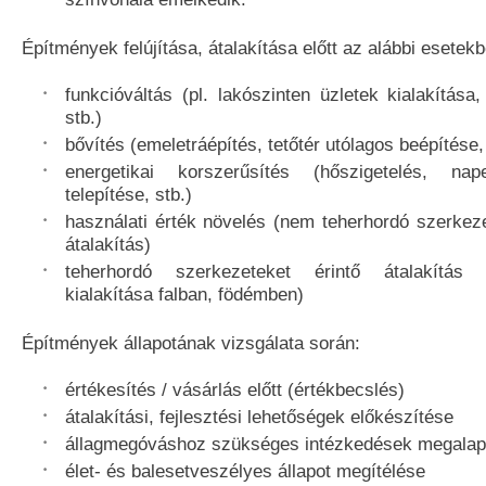
Építmények felújítása, átalakítása előtt az alábbi esetekb
funkcióváltás (pl. lakószinten üzletek kialakítása
stb.)
bővítés (emeletráépítés, tetőtér utólagos beépítése,
energetikai korszerűsítés (hőszigetelés, na
telepítése, stb.)
használati érték növelés (nem teherhordó szerkeze
átalakítás)
teherhordó szerkezeteket érintő átalakítás 
kialakítása falban, födémben)
Építmények állapotának vizsgálata során:
értékesítés / vásárlás előtt (értékbecslés)
átalakítási, fejlesztési lehetőségek előkészítése
állagmegóváshoz szükséges intézkedések megala
élet- és balesetveszélyes állapot megítélése