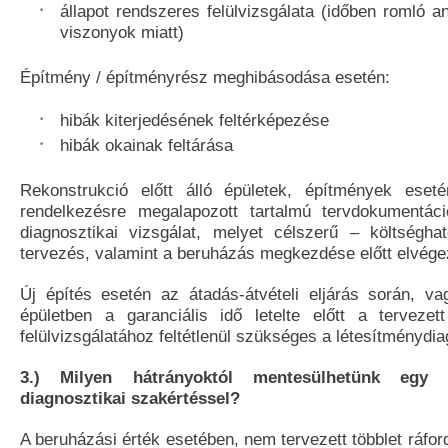
állapot rendszeres felülvizsgálata (időben romló a
viszonyok miatt)
Építmény / építményrész meghibásodása esetén:
hibák kiterjedésének feltérképezése
hibák okainak feltárása
Rekonstrukció előtt álló épületek, építmények ese
rendelkezésre megalapozott tartalmú tervdokumentáci
diagnosztikai vizsgálat, melyet célszerű – költségh
tervezés, valamint a beruházás megkezdése előtt elvége
Új építés esetén az átadás-átvételi eljárás során, 
épületben a garanciális idő letelte előtt a tervezett
felülvizsgálatához feltétlenül szükséges a létesítménydi
3.) Milyen hátrányoktól mentesülhetünk egy i
diagnosztikai szakértéssel?
A beruházási érték esetében, nem tervezett többlet ráford