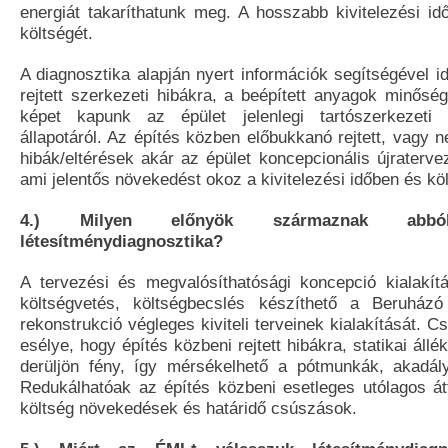
energiát takaríthatunk meg. A hosszabb kivitelezési id
költségét.
A diagnosztika alapján nyert információk segítségével i
rejtett szerkezeti hibákra, a beépített anyagok minősé
képet kapunk az épület jelenlegi tartószerkezeti 
állapotáról. Az építés közben előbukkanó rejtett, vagy 
hibák/eltérések akár az épület koncepcionális újratervez
ami jelentős növekedést okoz a kivitelezési időben és kö
4.) Milyen előnyök származnak abb
létesítménydiagnosztika?
A tervezési és megvalósíthatósági koncepció kialakí
költségvetés, költségbecslés készíthető a Beruház
rekonstrukció végleges kiviteli terveinek kialakítását. 
esélye, hogy építés közbeni rejtett hibákra, statikai áll
derüljön fény, így mérsékelhető a pótmunkák, akadál
Redukálhatóak az építés közbeni esetleges utólagos á
költség növekedések és határidő csúszások.