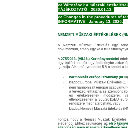
>> Változások a műszaki értékelése
TÁJÉKOZTATÓ - 2020.01.13.
>> Changes in the procedures of t
INFORMATIVE - January 13, 2020.
NEMZETI MŰSZAKI ÉRTÉKELÉSEK (N
A Nemzeti Műszaki Értékelés egy adott
dokumentum, amely egyike a teljesítménynyi
A
275/2013. (VII.16.) Kormányrendele
t érte
egy építési termék egy építménybe akkor épí
igazolja. A Kormányrendelet 5.§-a szerint a tel
harmonizált európai szabvány (hEN
kiadott Európai Műszaki Értékelés (ET
nem harmonizált európai szabvány, 
a tervezett felhasználás szempontjáb
és értékelésének módszerei, va
ellenőrzésének a 305/2011/EU európa
rendszere meghatározható, vagy
kiadott Nemzeti Műszaki Értékelés (N
Fontos, hogy a Nemzeti Műszaki Értékelés 
elegendő. Ehhez szükséges az
első típusv
állandósági vagy üzemi gyártásellenőrzési