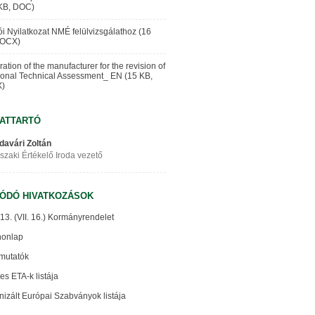
KB, DOC)
ói Nyilatkozat NMÉ felülvizsgálathoz (16
DOCX)
ation of the manufacturer for the revision of
ional Technical Assessment_ EN (15 KB,
)
ATTARTÓ
davári Zoltán
zaki Értékelő Iroda vezető
ÓDÓ HIVATKOZÁSOK
13. (VII. 16.) Kormányrendelet
honlap
mutatók
es ETA-k listája
izált Európai Szabványok listája