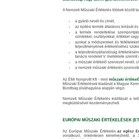
A Nemzeti Műszaki Értékelés többek között t
a gyártó nevét és címét,
az építési termék általános leírását és 
a termék rendeltetése szempontjáb
szintekkel, osztályokkal, értékkel vag
azokat a módszereket és feltételeke
teljesítményének értékeléséhez szük
a teljesítményállandóság értékelésén
tanácsi rendelet V. melléklete szerinti
a műszaki értékelő szervezet nevét, c
a nemzeti műszaki értékelés azonosít
Az ÉMI Nonprofit Kft - mint
műszaki értékel
Műszaki Értékelések kiadását a Magyar Keres
Bizottság jóváhagyása alapján végzi.
Nemzeti Műszaki Értékelés kiállítását a letö
megküldésével kezdeményezheti.
EURÓPAI MŰSZAKI ÉRTÉKELÉSEK (E
Az Európai Műszaki Értékelés
az egész Eu
vonatkozó, önkéntesen kérelmezhető, a 3