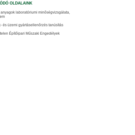
ÓDÓ OLDALAINK
i anyagok laboratóriumi minőségvizsgálata,
lem
- és üzemi gyártásellenőrzés tanúsítás
telen Építőipari Műszaki Engedélyek