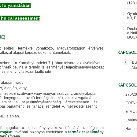
(123 
k folyamatában
Gyárt
echnical assessment
KB, 
Declar
a Nat
MÉ)
DOCX
 építési termékre vonatkozó, Magyarországon érvényes
KAPCSOL
latkozat alapját képező dokumentumoknak.
Bu
lmében – a Kormányrendelet 7.§-ában felsoroltak kivételével –
thető be, ha a termék teljesítményét teljesítménynyilatkozat
Műs
jesítménynyilatkozat kiállítható
) alapján, vagy
KAPCSOL
A) alapján, vagy
nemzetközi szabvány vagy magyar szabvány, amely alapján
275/20
ól lényeges alapvető termékjellemzők, azok vizsgálatának
lamint a teljesítményállandóság értékelésének és
EOTA 
i parlamenti és tanácsi rendelet V. melléklete szerinti
ETA Út
MÉ) alapján.
Érvény
önmagában a teljesítménynyilatkozat kiállításához még nem
Harmon
izsgálat
, továbbá bizonyos esetekben a
termék teljesítmény
 tanúsítvány
.