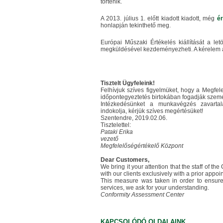
történik.
A 2013. július 1. előtt kiadott kiadott, még
ér
honlapján tekinthető meg.
Európai Műszaki Értékelés kiállítását a letö
megküldésével kezdeményezheti. A kérelem ad
Tisztelt Ügyfeleink!
Felhívjuk szíves figyelmüket, hogy a Megfe
időpontegyeztetés birtokában fogadják személ
Intézkedésünket a munkavégzés zavartal
indokolja, kérjük szíves megértésüket!
Szentendre, 2019.02.06.
Tisztelettel:
Pataki Erika
vezető
Megfelelőségértékelő Központ
Dear Customers,
We bring it your attention that the staff of t
with our clients exclusively with a prior appo
This measure was taken in order to ensure
services, we ask for your understanding.
Conformity Assessment Center
KAPCSOLÓDÓ OLDALAINK