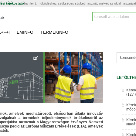
ési tájékoztató
ban leírt, működéshez szükséges sütiket használ, melyet az oldal használa
K+F+I
ÉMINFO
TERMÉKINFO
LETÖLTH
Kérel
(127 
Kérel
módos
k, amelyek meghatározott, elsősorban újfajta innovatív
zolgálnak a termékek teljesítményének értékeléséről az
Kérel
csoportjukba tartoznak a Magyarországon érvényes Nemzeti
kiadá
jukba pedig az Európai Műszaki Értékelések (ETA), amelyek
hatók.
Kérel