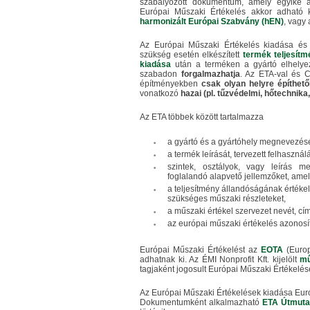
szabályozott dokumentum, amely egyike a
Európai Műszaki Értékelés akkor adható 
harmonizált Európai Szabvány (hEN)
, vagy 
Az Európai Műszaki Értékelés kiadása és 
szükség esetén elkészített
termék teljesítm
kiadása
után a terméken a gyártó elhelye
szabadon
forgalmazhatja
. Az ETA-val és C
építményekben
csak olyan helyre építhető
vonatkozó
hazai (pl. tűzvédelmi, hőtechnika
Az ETA többek között tartalmazza
a gyártó és a gyártóhely megnevezésé
a termék leírását, tervezett felhasználá
szintek, osztályok, vagy leírás m
foglalandó alapvető jellemzőket, amelye
a teljesítmény állandóságának értéke
szükséges műszaki részleteket,
a műszaki értékel szervezet nevét, cím
az európai műszaki értékelés azonosí
Európai Műszaki Értékelést az
EOTA
(Euro
adhatnak ki. Az ÉMI Nonprofit Kft. kijelölt
mű
tagjaként jogosult Európai Műszaki Értékelés
Az Európai Műszaki Értékelések kiadása Eur
Dokumentumként alkalmazható
ETA Útmuta