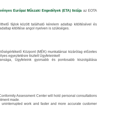
vényes Európai Műszaki Engedélyek (ETA) listája
az EOTA
lthető fájlok között található kérelem adatlap kitöltésével és
atlap kitöltése angol nyelven is szükséges.
lelőségértékelő Központ (MÉK) munkatársai kizárólag előzetes
yes egyeztetésre tisztelt Ügyfeleinket!
ansága, Ügyfeleink gyorsabb és pontosabb kiszolgálása
he Conformity Assessment Center will hold personal consultations
intment made.
 uninterrupted work and faster and more accurate customer