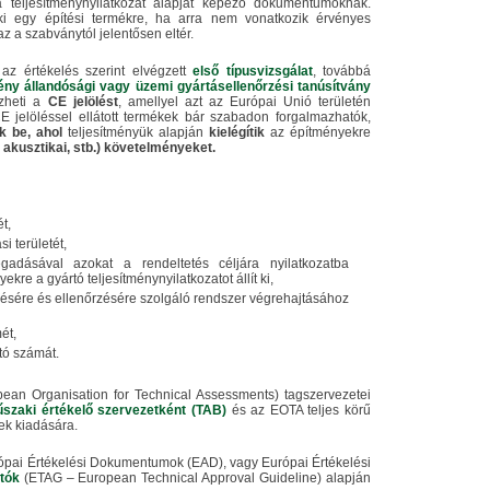
 teljesítménynyilatkozat alapját képező dokumentumoknak.
ki egy építési termékre, ha arra nem vonatkozik érvényes
az a szabványtól jelentősen eltér.
az értékelés szerint elvégzett
első típusvizsgálat
, továbbá
ény állandósági vagy üzemi gyártásellenőrzési tanúsítvány
zheti a
CE jelölést
, amellyel azt az Európai Unió területén
E jelöléssel ellátott termékek bár szabadon forgalmazhatók,
k be, ahol
teljesítményük alapján
kielégítik
az építményekre
, akusztikai, stb.) követelményeket.
t,
si területét,
egadásával azokat a rendeltetés céljára nyilatkozatba
kre a gyártó teljesítménynyilatkozatot állít ki,
lésére és ellenőrzésére szolgáló rendszer végrehajtásához
ét,
tó számát.
pean Organisation for Technical Assessments) tagszervezetei
szaki értékelő szervezetként (TAB)
és az EOTA teljes körű
ek kiadására.
ópai Értékelési Dokumentumok (EAD), vagy Európai Értékelési
tók
(ETAG – European Technical Approval Guideline) alapján