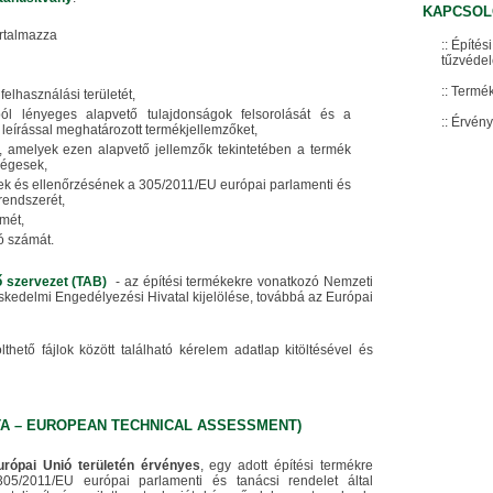
KAPCSOL
artalmazza
Építés
tűzvéde
Termék
felhasználási területét,
ól lényeges alapvető tulajdonságok felsorolását és a
Érvény
y leírással meghatározott termékjellemzőket,
t, amelyek ezen alapvető jellemzők tekintetében a termék
ségesek,
ek és ellenőrzésének a 305/2011/EU európai parlamenti és
 rendszerét,
ímét,
ó számát.
ő szervezet (TAB)
- az építési termékekre vonatkozó Nemzeti
kedelmi Engedélyezési Hivatal kijelölése, továbbá az Európai
lthető fájlok között található kérelem adatlap kitöltésével és
TA – EUROPEAN TECHNICAL ASSESSMENT)
rópai Unió területén érvényes
, egy adott építési termékre
05/2011/EU európai parlamenti és tanácsi rendelet által