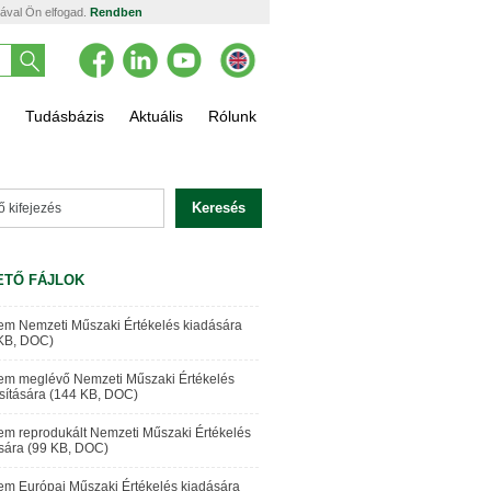
tával Ön elfogad.
Rendben
Tudásbázis
Aktuális
Rólunk
Keresés
ETŐ FÁJLOK
em Nemzeti Műszaki Értékelés kiadására
KB, DOC)
em meglévő Nemzeti Műszaki Értékelés
ítására (144 KB, DOC)
em reprodukált Nemzeti Műszaki Értékelés
sára (99 KB, DOC)
em Európai Műszaki Értékelés kiadására