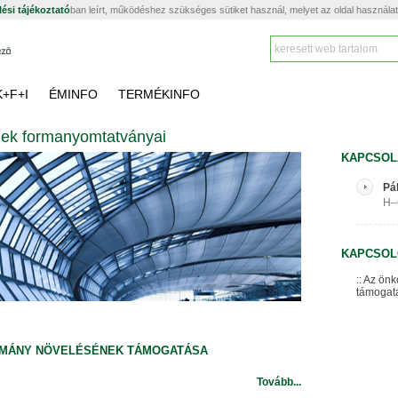
ési tájékoztató
ban leírt, működéshez szükséges sütiket használ, melyet az oldal használa
K+F+I
ÉMINFO
TERMÉKINFO
égek formanyomtatványai
KAPCSOL
Pál
H–C
KAPCSOL
Az önk
támogat
OMÁNY NÖVELÉSÉNEK TÁMOGATÁSA
Tovább...