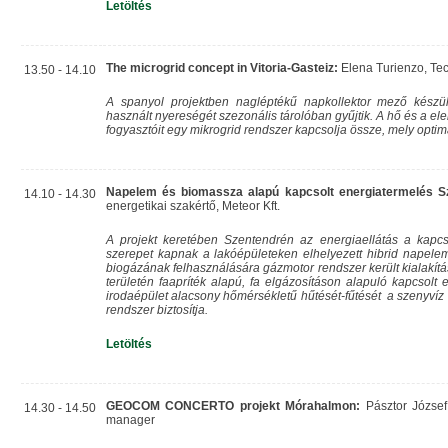
Letöltés
The microgrid concept in Vitoria-Gasteiz:
Elena Turienzo, Te
13.50 - 14.10
A spanyol projektben nagléptékű napkollektor mező készü
használt nyereségét szezonális tárolóban gyűjtik. A hő és a el
fogyasztóit egy mikrogrid rendszer kapcsolja össze, mely optim
Napelem és biomassza alapú kapcsolt energiatermelés S
14.10 - 14.30
energetikai szakértő, Meteor Kft.
A projekt keretében Szentendrén az energiaellátás a kapcs
szerepet kapnak a lakóépületeken elhelyezett hibrid napelem
biogázának felhasználására gázmotor rendszer került kialakítás
területén faapríték alapú, fa elgázosításon alapuló kapcsolt e
irodaépület alacsony hőmérsékletű hűtését-fűtését a szenyvíz 
rendszer biztosítja.
Letöltés
GEOCOM CONCERTO projekt Mórahalmon:
Pásztor József
14.30 - 14.50
manager