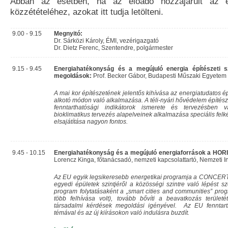
Abban az esetben, ha az előadó hozzájárult az 
közzétételéhez, azokat itt tudja letölteni.
9.00 - 9.15
Megnyitó:
Dr. Sárközi Károly, ÉMI, vezérigazgató
Dr. Dietz Ferenc, Szentendre, polgármester
9.15 - 9.45
Energiahatékonyság és a megújuló energia építészeti s
megoldások:
Prof. Becker Gábor, Budapesti Műszaki Egyetem 
A mai kor építészetének jelentős kihívása az energiatudatos ép
alkotó módon való alkalmazása. A téli-nyári hővédelem építés
fenntarthatósági indikátorok ismerete és tervezésben 
bioklimatikus tervezés alapelveinek alkalmazása speciális felk
elsajátítása nagyon fontos.
9.45 - 10.15
Energiahatékonyság és a megújuló energiaforrások a HO
Lorencz Kinga, főtanácsadó, nemzeti kapcsolattartó, Nemzeti I
Az EU egyik legsikeresebb energetikai programja a CONCE
egyedi épületek szintjéről a közösségi szintre való lépés
program folytatásaként a „smart cities and communities” pro
több felhívása volt), tovább bővíti a beavatkozás területé
társadalmi kérdések megoldási igényével. Az EU fenntart
témával és az új kiírásokon való indulásra buzdít.