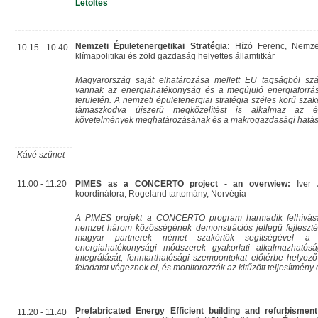
Letöltés
Nemzeti Épületenergetikai Stratégia:
Hízó Ferenc, Nemzeti
10.15 - 10.40
klímapolitikai és zöld gazdaság helyettes államtitkár
Magyarország saját elhatározása mellett EU tagságból szá
vannak az energiahatékonyság és a megújuló energiaforrá
területén. A nemzeti épületenergiai stratégia széles körű sza
támaszkodva újszerű megközelítést is alkalmaz az ép
követelmények meghatározásának és a makrogazdasági hatáso
Kávé szünet
11.00 - 11.20
PIMES as a CONCERTO project - an overwiew:
Iver 
koordinátora, Rogeland tartomány, Norvégia
A PIMES projekt a CONCERTO program harmadik felhívásá
nemzet három közösségének demonstrációs jellegű fejleszté
magyar partnerek német szakértők segítségével 
energiahatékonysági módszerek gyakorlati alkalmazhatósá
integrálását, fenntarthatósági szempontokat előtérbe helyező
feladatot végeznek el, és monitorozzák az kitűzött teljesítmény 
Prefabricated Energy Efficient building and refurbism
11.20 - 11.40