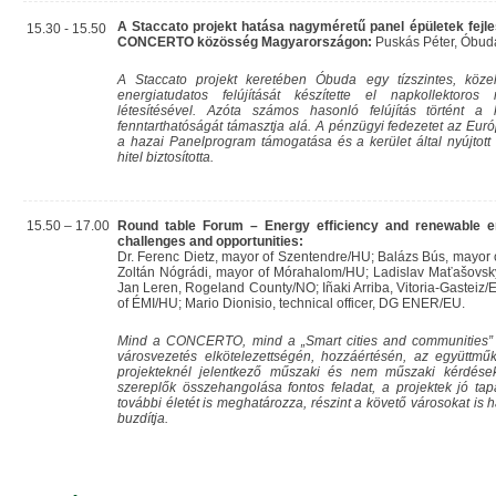
A Staccato projekt hatása nagyméretű panel épületek fejl
15.30 - 15.50
CONCERTO közösség Magyarországon:
Puskás Péter, Óbuda
A Staccato projekt keretében Óbuda egy tízszintes, köze
energiatudatos felújítását készítette el napkollektoros
létesítésével. Azóta számos hasonló felújítás történt a
fenntarthatóságát támasztja alá. A pénzügyi fedezetet az Eur
a hazai Panelprogram támogatása és a kerület által nyújto
hitel biztosította.
15.50 – 17.00
Round table Forum – Energy efficiency and renewable ene
challenges and opportunities:
Dr. Ferenc Dietz, mayor of Szentendre/HU; Balázs Bús, mayor o
Zoltán Nógrádi, mayor of Mórahalom/HU; Ladislav Maťašovský
Jan Leren, Rogeland County/NO; Iñaki Arriba, Vitoria-Gasteiz
of ÉMI/HU; Mario Dionisio, technical officer, DG ENER/EU.
Mind a CONCERTO, mind a „Smart cities and communities” 
városvezetés elkötelezettségén, hozzáértésén, az együttműk
projekteknél jelentkező műszaki és nem műszaki kérdés
szereplők összehangolása fontos feladat, a projektek jó tapa
további életét is meghatározza, részint a követő városokat i
buzdítja.