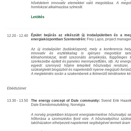
hővédelem innovatív elemekkel való megoldása. A megol
homlokzat alkalmazása színesíti.
Letöltés
Épület bejárás az elkészült új irodaépületben és a meg
12.20 - 12.40
energiaközpontban Szentendrén:
Frey Lajos, project manager,
Az új irodaépület (tudásközpont), mely a konferencia hel
innovatív és esztétikailag is igényes megoldást tart
klímahomlokzat, textil szezonális árnyékolás, függőleges 
szerkezetbe épített és paneles mennyezetfűtés, stb. Az energia
egyedi: szennyvíz hőjére telepített hőszivattyú rendsze
szükségletét biogázból és napelemből nyerve megújuló forrásbó
A megtekintés során a szakemberek a felmerülő kérdésekre k
Ebédszünet
13.30 - 13.50
The energy concept of Dale community:
Svend Erik Haavik,
Dale Eiendomsutvikling, Norvégia
A norvég projektben központi energiatermelése hőszivattyú se
hőforrása a szomszédos fjord vize. A hőszivattyúhoz szük
lakóházakon elhelyezett napelemek segítségével termelt áram b