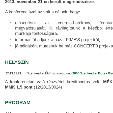
2013. november 21-én került megrendezésre.
A konferenciával az volt a célunk, hogy:
elősegítsük az energia-hatékony, fenntar
megvalósulását, ill. rávilágítsunk a későbbi érté
munkája fontosságára,
információt adjunk a hazai PIME’S projektről,
jó példaként mutassuk be más CONCERTO projektek
HELYSZÍN
2013.11.21
.
Szentendre
, ÉMI Tudásközpont (
2000 Szentendre, Dózsa Gyö
A konferencián való részvétel kreditpontos volt:
MÉK 
MMK 1,5 pont
(12/2013/0024)
PROGRAM