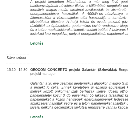
A projekt keretében Mórahalmon a már meg lévő geote
hatékonyságának növelése illetve a különböző megújuló energ
termálvíz magas metán tartalmát leválasztják és kismére
energiatermelésre használják. A 400kW-os hőszivattyú 
állomásaként a visszasajtolás előtt hasznosítja a termálví
középületek fűtésére. A helyi iskola és óvoda pazarló gázb
rákötötték az épületeket a geotermikus távhő rendszerre, kiegé
és a tetőre napkollektorokat kapott mindkét épület. A belváros 
testekkel lesz megoldva, melyek energiaellátását napelemek bi
Letöltés
Kávé szünet
15.10 - 15.30
GEOCOM CONCERTO projekt Galántán (Szlovákia):
Bergen
projekt manager
Galántán a 30 éve üzemelő geotermikus alapokon nyugvó távhős
a projekt fő célja. Ennek keretében új építésű épületeket 
melyek között önkormányzati bérházak illetve idősek ottho
panelépületei közül 3 db egyenként 55 lakásos társasház ka
napelemeket a közös helységek energiaigényének fedezésére
ablakcserét hajtottak végre és a tetőn napelemeket állítottak 
kivétel nélkül a geotermikus távfűtési rendszerre vannak kapcs
Letöltés