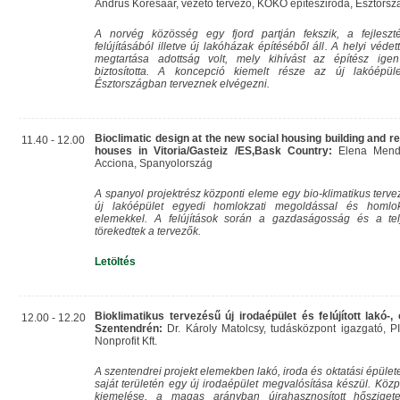
Andrus Koresaar, vezető tervező, KOKO építésziroda, Észtorsz
A norvég közösség egy fjord partján fekszik, a fejleszt
felújításából illetve új lakóházak építéséből áll. A helyi véd
megtartása adottság volt, mely kihívást az építész ige
biztosította. A koncepció kiemelt része az új lakóépüle
Észtországban terveznek elvégezni.
Bioclimatic design at the new social housing building and re
11.40 - 12.00
houses in Vitoria/Gasteiz /ES,Bask Country:
Elena Mendez
Acciona, Spanyolország
A spanyol projektrész központi eleme egy bio-klimatikus tervez
új lakóépület egyedi homlokzati megoldással és homlokz
elemekkel. A felújítások során a gazdaságosság és a tel
törekedtek a tervezők.
Letöltés
Bioklimatikus tervezésű új irodaépület és felújított lakó-,
12.00 - 12.20
Szentendrén:
Dr. Károly Matolcsy, tudásközpont igazgató, P
Nonprofit Kft.
A szentendrei projekt elemekben lakó, iroda és oktatási épülete
saját területén egy új irodaépület megvalósítása készül. Köz
kiemelése, a magas arányban újrahasznosított hősziget