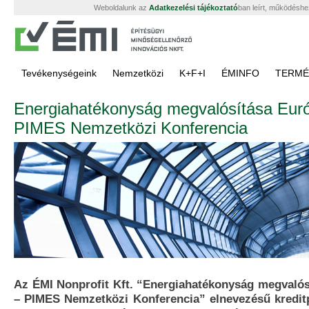
Weboldalunk az
Adatkezelési tájékoztató
ban leírt, működéshe
Tevékenységeink
Nemzetközi
K+F+I
ÉMINFO
TERMÉ
Energiahatékonyság megvalósítása Euró
PIMES Nemzetközi Konferencia
Az ÉMI Nonprofit Kft. “Energiahatékonyság megvalós
– PIMES Nemzetközi Konferencia” elnevezésű kredit