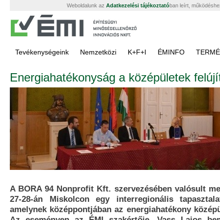
Weboldalunk az
Adatkezelési tájékoztató
ban leírt, működéshe
Tevékenységeink
Nemzetközi
K+F+I
ÉMINFO
TERMÉ
Energiahatékonyság a középületek felúj
A BORA 94 Nonprofit Kft. szervezésében valósult m
27-28-án Miskolcon egy interregionális tapasztala
amelynek középpontjában az energiahatékony középüle
Az eseményen az ÉMI szakértője, Vass Lajos bem