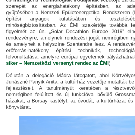
szerepét az energiahatékony építésben, az adat
gyűjtésében a Nemzeti Épületenergetikai Rendszeren 
építési anyagok kutatásában és tesztelés
minőségbiztosításban. Az ÉMI szakértője továbbá fe
figyelmét az ún. „Solar Decathlon Europe 2019” el
rendezvényre, amelynek rendezési jogát nemrégiben ny
és amelynek a helyszíne Szentendre lesz. A rendezvén
erőforrás-hatékony építési technikák, technoló
felvonultatása, amelyre európai egyetemek pályázhatna
siker – Nemzetközi versenyt rendez az ÉMI
)
Délután a delegáció Mádra látogatott, ahol Körtvély
Juhászné Panyik Anita, a kultúrház vezetője mutatták be
fejlesztéseit. A tanulmányút keretében a résztvev
nemrégiben felújított és új funkcióval bővülő Gros
házakat, a Borsay kastélyt, az óvodát, a kultúrházat és a
könyvtárat.