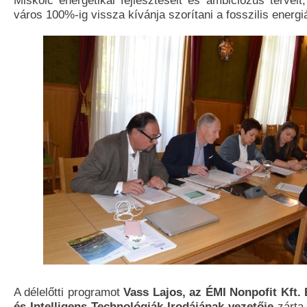
Miskolc energetikai fejlesztéseit és ambiciózus terveit
város 100%-ig vissza kívánja szorítani a fosszilis energi
A délelőtti programot
Vass Lajos, az ÉMI Nonpofit Kft.
és Intelligens Technológiák Irodájának vezetője
zárta,