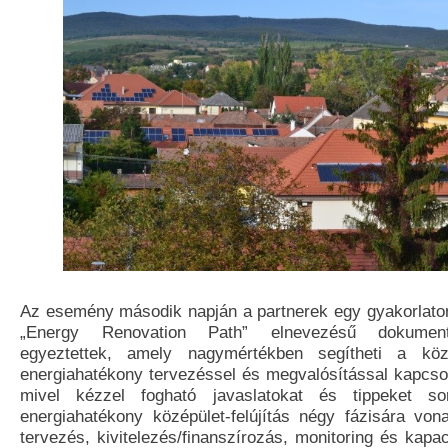
Az esemény második napján a partnerek egy gyakorlatori
„Energy Renovation Path” elnevezésű dokument
egyeztettek, amely nagymértékben segítheti a köz
energiahatékony tervezéssel és megvalósítással kapcsol
mivel kézzel fogható javaslatokat és tippeket so
energiahatékony középület-felújítás négy fázisára vo
tervezés, kivitelezés/finanszírozás, monitoring és kapac