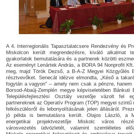
A 4. Interregionális Tapasztalatcsere Rendezvény és Pr
Miskolcon került megrendezésre, kiváló alkalmat t
gyakorlatok bemutatására és a partnerek közötti eszmec
Az eseményt Lenártek András, a BORA 94 Nonprofit Kft. 
meg, majd Török Dezső, a B-A-Z Megyei Közgyűlés E
résztvevőket. Senecát idézve elmondta, „Késő a taka
fogytán a vagyon” – amely nem csak a pénzre, hanem a
Borsod-Abaúj-Zemplén megye képviseletében Bánkuti E
Településfejlesztési Osztály vezetője vázolt fel 
partnereknek az Operatív Program (TOP) megyei szintű 
felkészülésről és lebonyolításának jelen állásáról. Pr
jó példa is bemutatásra került. Olajos László, a M
energetikai projektvezetője Miskolc város rész
városvezetés üdvözletét, valamint szemléletes elő