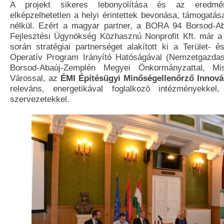
A projekt sikeres lebonyolítása és az eredmé
elképzelhetetlen a helyi érintettek bevonása, támogatás
nélkül. Ezért a magyar partner, a BORA 94 Borsod-A
Fejlesztési Ügynökség Közhasznú Nonprofit Kft. már a 
során stratégiai partnerséget alakított ki a Terület- és
Operatív Program Irányító Hatóságával (Nemzetgazdas
Borsod-Abaúj-Zemplén Megyei Önkormányzattal, M
Várossal, az
ÉMI Építésügyi Minőségellenőrző Innovác
releváns, energetikával foglalkozó intézményekkel, 
szervezetekkel.