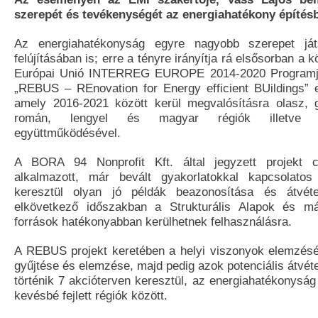
szerepét és tevékenységét az energiahatékony építés
Az energiahatékonyság egyre nagyobb szerepet ját
felújításában is; erre a tényre irányítja rá elsősorban a 
Európai Unió INTERREG EUROPE 2014-2020 Programja á
„REBUS – REnovation for Energy efficient BUildings” e
amely 2016-2021 között kerül megvalósításra olasz, 
román, lengyel és magyar régiók illetve h
együttműködésével.
A BORA 94 Nonprofit Kft. által jegyzett projekt c
alkalmazott, már bevált gyakorlatokkal kapcsolatos 
keresztül olyan jó példák beazonosítása és átvéte
elkövetkező időszakban a Strukturális Alapok és má
források hatékonyabban kerülhetnek felhasználásra.
A REBUS projekt keretében a helyi viszonyok elemzésé
gyűjtése és elemzése, majd pedig azok potenciális átvé
történik 7 akcióterven keresztül, az energiahatékonyság 
kevésbé fejlett régiók között.