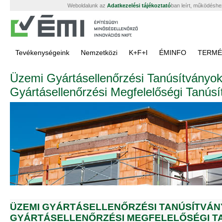
Weboldalunk az
Adatkezelési tájékoztató
ban leírt, működéshe
Tevékenységeink
Nemzetközi
K+F+I
ÉMINFO
TERMÉ
Üzemi Gyártásellenőrzési Tanúsítványo
Gyártásellenőrzési Megfelelőségi Tanús
ÜZEMI GYÁRTÁSELLENŐRZÉSI TANÚSÍTVÁN
GYÁRTÁSELLENŐRZÉSI MEGFELELŐSÉGI T